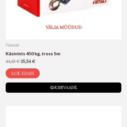
VÄLJA MÜÜDUD
Vintsid
Käsivints 450 kg, tross 5m
44,43
€
35,54
€
LOE EDASI
KIIRVAADE