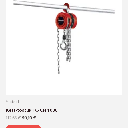
Vintsid
Kett-tõstuk TC-CH 1000
112,63
€
90,10
€