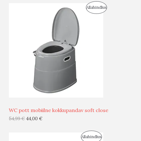
S
Allahindlus
S
O
T
O
O
D
O
U
D
S
E
M
Ü
Ü
WC pott mobiilne kokkupandav soft close
G
54,99
€
44,00
€
I
S
Allahindlus
S