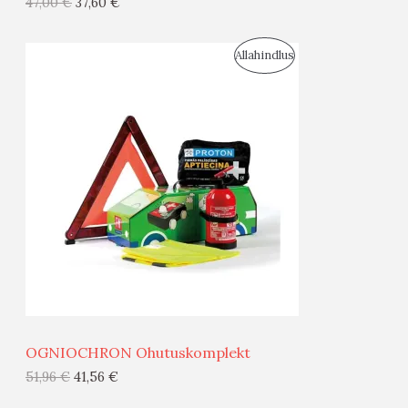
47,00
€
37,60
€
I
S
Allahindlus
S
O
T
O
O
D
O
U
D
S
E
M
Ü
Ü
OGNIOCHRON Ohutuskomplekt
G
51,96
€
41,56
€
I