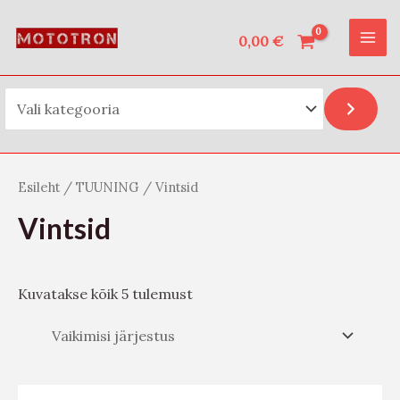
Vali kategooria
Skip
O
MAI
to
0,00
€
t
ME
content
s
i
Esileht
/
TUUNING
/ Vintsid
Vintsid
Kuvatakse kõik 5 tulemust