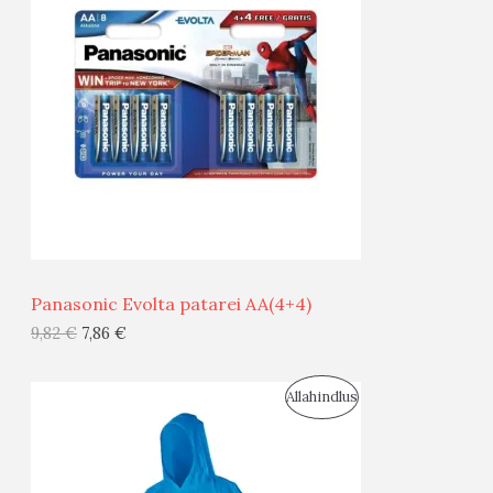
O
O
D
O
U
D
S
E
M
Ü
Ü
Panasonic Evolta patarei AA(4+4)
G
9,82
€
7,86
€
I
S
Allahindlus
S
O
T
O
O