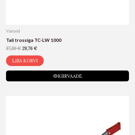
Vintsid
Tali trossiga TC-LW 1000
37,20
€
29,76
€
LISA KORVI
KIIRVAADE