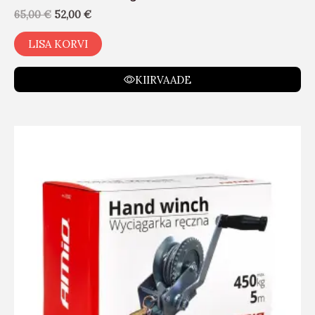
65,00
€
52,00
€
LISA KORVI
KIIRVAADE