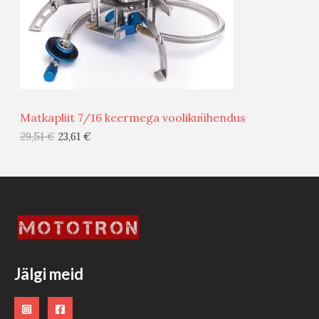
S
E
M
Ü
Ü
Matkapliit 7/16 keermega voolikuühendus
G
29,51
€
23,61
€
I
S
T
O
O
Jälgi meid
D
E