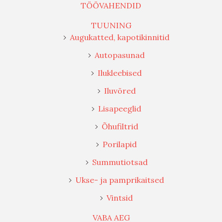
TÖÖVAHENDID
TUUNING
Augukatted, kapotikinnitid
Autopasunad
Ilukleebised
Iluvõred
Lisapeeglid
Õhufiltrid
Porilapid
Summutiotsad
Ukse- ja pamprikaitsed
Vintsid
VABA AEG