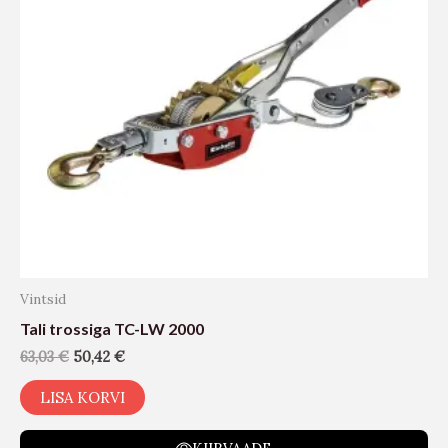
Vintsid
Tali trossiga TC-LW 2000
63,03
€
50,42
€
LISA KORVI