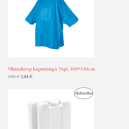
D
O
U
D
S
E
M
Ü
Ü
Vihmakeep kapuutsiga 70gr, 100*130cm
G
1,80
€
1,44
€
I
S
Allahindlus
S
O
T
O
O
D
O