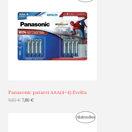
O
T
O
O
D
O
U
D
S
E
M
Ü
Ü
Panasonic patarei AAA(4+4) Evolta
G
9,82
€
7,86
€
I
S
Allahindlus
S
O
T