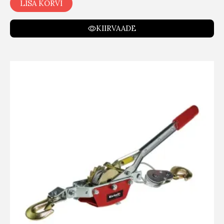
LISA KORVI
KIIRVAADE