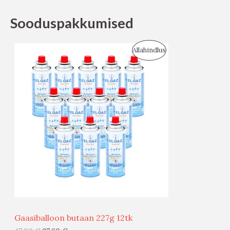
Sooduspakkumised
S
Allahindlus
O
O
D
U
S
M
Ü
Ü
Gaasiballoon butaan 227g 12tk
G