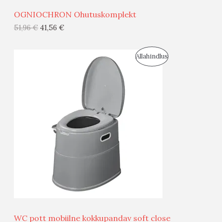
Ü
OGNIOCHRON Ohutuskomplekt
G
51,96
€
41,56
€
I
S
Allahindlus
S
O
T
O
O
D
O
U
D
S
E
M
Ü
Ü
WC pott mobiilne kokkupandav soft close