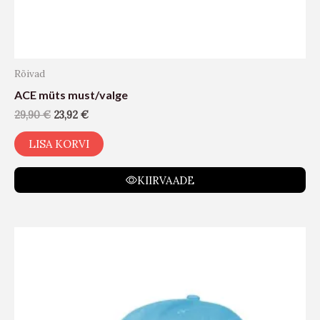
Rõivad
ACE müts must/valge
29,90
€
23,92
€
LISA KORVI
KIIRVAADE