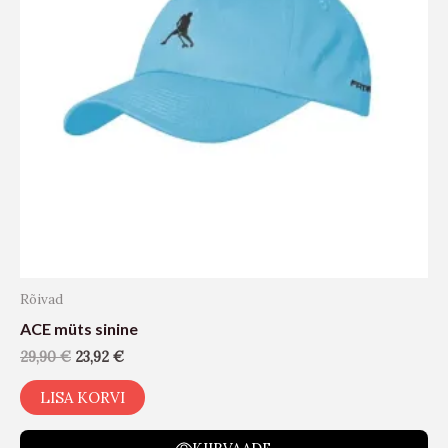
Rõivad
ACE müts sinine
29,90
€
23,92
€
LISA KORVI