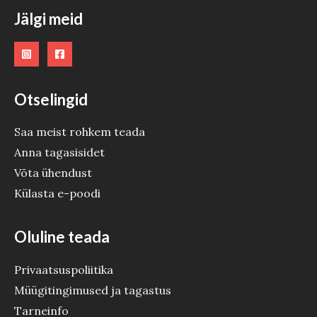
O
Jälgi meid
D
E
Otselingid
Saa meist rohkem teada
Anna tagasisidet
Võta ühendust
Külasta e-poodi
Oluline teada
Privaatsuspoliitika
Müügitingimused ja tagastus
Tarneinfo