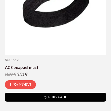
Saalihoki
ACE peapael must
11,89
€
9,51
€
LISA KORVI
KIIRVAADE