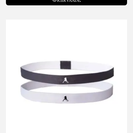
KIIRVAADE