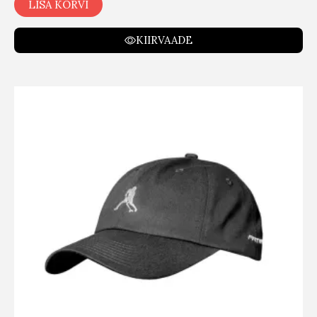
LISA KORVI
KIIRVAADE