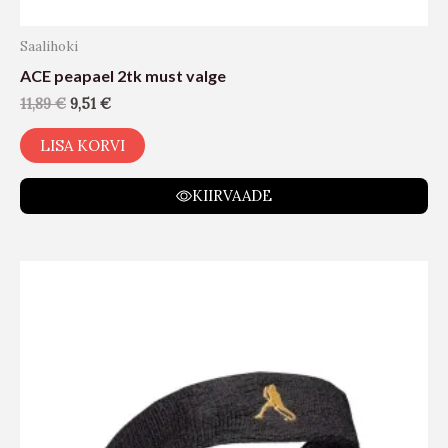
Saalihoki
ACE peapael 2tk must valge
11,89
€
9,51
€
LISA KORVI
KIIRVAADE