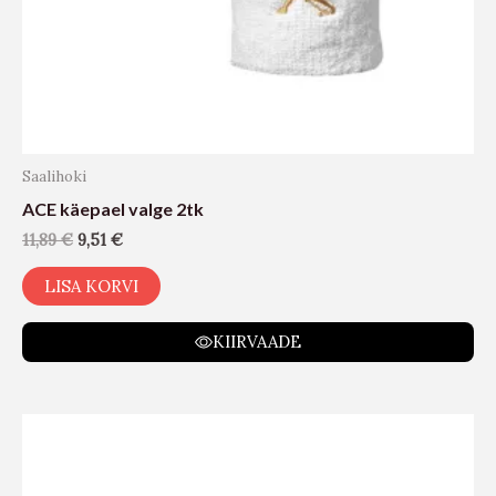
Saalihoki
ACE käepael valge 2tk
11,89
€
9,51
€
LISA KORVI
KIIRVAADE