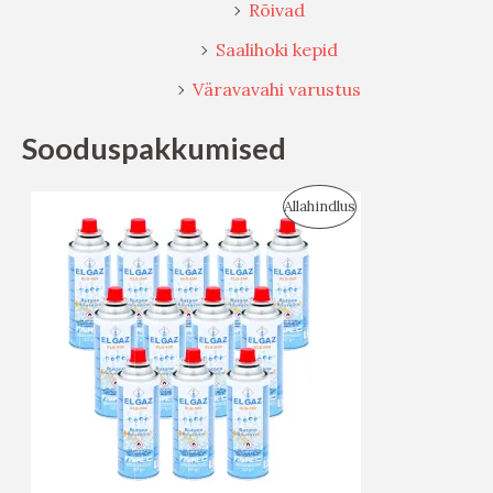
Rõivad
Saalihoki kepid
Väravavahi varustus
Sooduspakkumised
S
Allahindlus
O
O
D
U
S
M