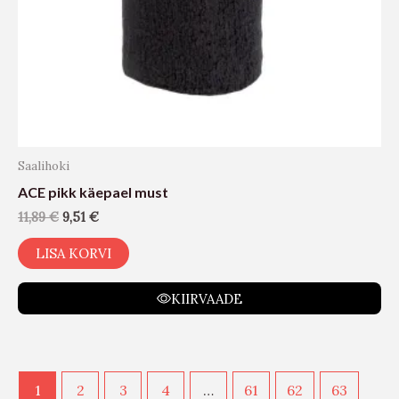
Saalihoki
ACE pikk käepael must
11,89
€
9,51
€
LISA KORVI
KIIRVAADE
1
2
3
4
…
61
62
63