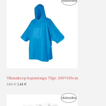
S
Allahindlus
S
O
T
O
O
D
O
U
D
S
E
M
Ü
Ü
Vihmakeep kapuutsiga 70gr, 100*130cm
G
1,80
€
1,44
€
I
S
Allahindlus
S