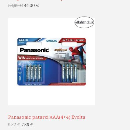
G
54,99
€
44,00
€
I
S
Allahindlus
S
O
T
O
O
D
O
U
D
S
E
M
Ü
Ü
Panasonic patarei AAA(4+4) Evolta
G
9,82
€
7,86
€