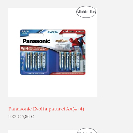
I
S
Allahindlus
S
O
T
O
O
D
O
U
D
S
E
M
Ü
Ü
Panasonic Evolta patarei AA(4+4)
G
9,82
€
7,86
€
I