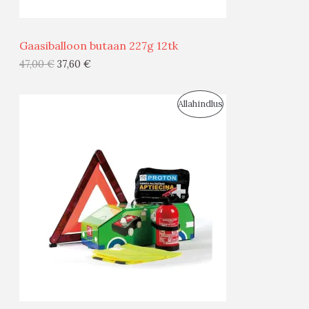
Ü
Ü
Gaasiballoon butaan 227g 12tk
G
47,00
€
37,60
€
I
S
Allahindlus
S
O
T
O
O
D
O
U
D
S
E
M
Ü