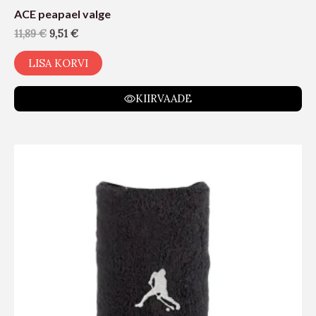
ACE peapael valge
11,89
€
9,51
€
LISA KORVI
KIIRVAADE