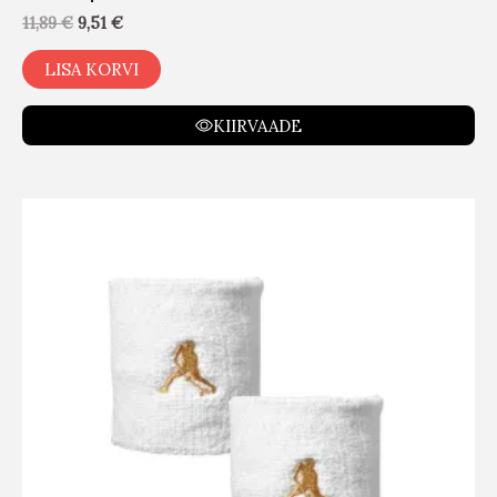
11,89
€
9,51
€
LISA KORVI
KIIRVAADE