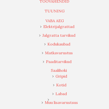
TÖÖVAHENDID
TUUNING
VABA AEG
Elektrijalgrattad
Jalgratta tarvikud
Kodukaubad
Matkavarustus
Paaditarvikud
Saalihoki
Gripid
Kotid
Labad
Muu lisavarustsus