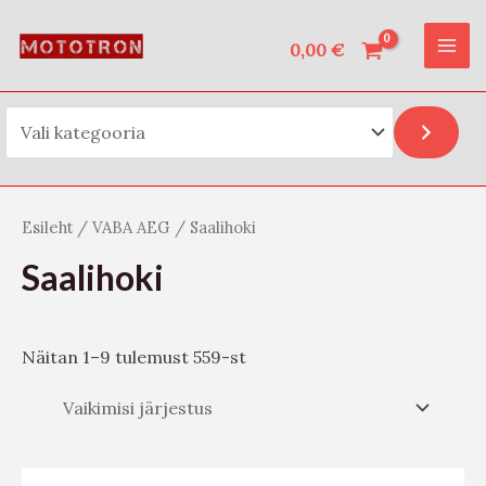
Vali kategooria
Skip
O
MAI
to
0,00
€
t
ME
content
s
i
Esileht
/
VABA AEG
/ Saalihoki
Saalihoki
Näitan 1–9 tulemust 559-st