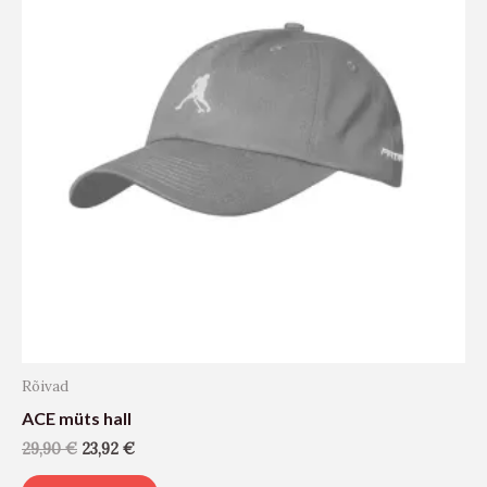
Rõivad
ACE müts hall
29,90
€
23,92
€