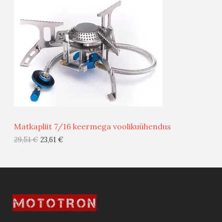
O
O
D
O
U
D
S
E
M
Ü
Ü
Matkapliit 7/16 keermega voolikuühendus
G
29,51
€
23,61
€
I
S
T
O