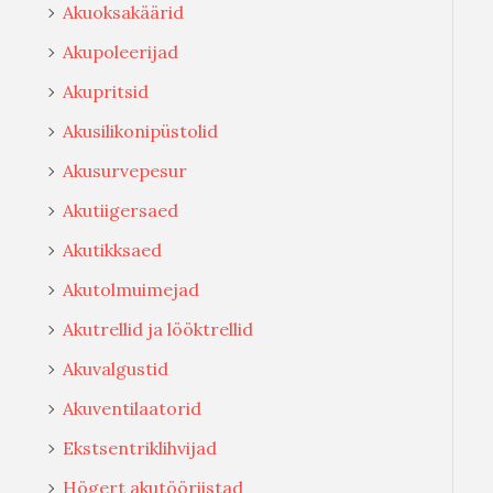
Akuoksakäärid
Akupoleerijad
Akupritsid
Akusilikonipüstolid
Akusurvepesur
Akutiigersaed
Akutikksaed
Akutolmuimejad
Akutrellid ja lööktrellid
Akuvalgustid
Akuventilaatorid
Ekstsentriklihvijad
Högert akutööriistad