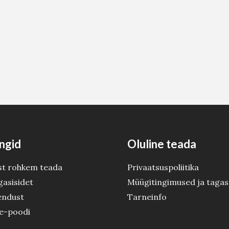
ngid
Oluline teada
st rohkem teada
Privaatsuspoliitika
gasisidet
Müügitingimused ja tagas
endust
Tarneinfo
 e-poodi