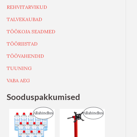
REHVITARVIKUD
TALVEKAUBAD
TÖÖKOJA SEADMED
TÖÖRIISTAD
TÖÖVAHENDID
TUUNING
VABA AEG
Sooduspakkumised
S
S
Allahindlus
Allahindlus
O
O
O
O