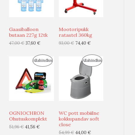
D
D
U
U
Gaasiballoon
Mootoripukk
S
S
butaan 227g 12tk
ratastel 360kg
47,00
€
37,60
€
93,00
€
74,40
€
M
M
Ü
Ü
S
S
Allahindlus
Allahindlus
Ü
Ü
O
O
G
G
O
O
I
I
D
D
S
S
U
U
OGNIOCHRON
WC pott mobiilne
T
T
S
S
Ohutuskomplekt
kokkupandav soft
close
O
O
51,96
€
41,56
€
M
M
54,99
€
44,00
€