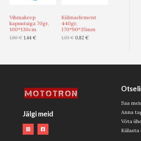
S
S
U
U
Vihmakeep
Külmaelement
T
T
S
S
kapuutsiga 70gr,
440gr,
100*130cm
170*90*35mm
O
O
M
M
1,80
€
1,44
€
1,03
€
0,82
€
O
O
Ü
Ü
D
D
Ü
Ü
E
E
G
G
I
I
Otseli
S
S
Saa mei
T
T
Anna ta
Jälgi meid
O
O
Võta üh
O
O
Külasta