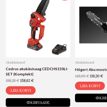
Akukäsisaed
Akukäsisaed
Cedrus akukäsisaag CEDCHS150LI-
Högert Aku moot
SET (Komplekt)
149,00
€
119,20
€
198,28
€
158,62
€
LISA KORVI
LISA KORVI
KII
KIIRVAADE