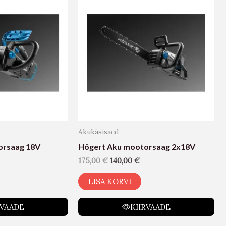
Akukäsisaed
orsaag 18V
Högert Aku mootorsaag 2x18V
175,00
€
140,00
€
LISA KORVI
RVAADE
KIIRVAADE