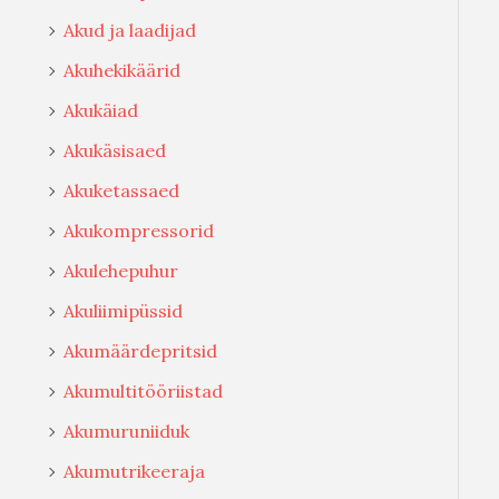
Akud ja laadijad
Akuhekikäärid
Akukäiad
Akukäsisaed
Akuketassaed
Akukompressorid
Akulehepuhur
Akuliimipüssid
Akumäärdepritsid
Akumultitööriistad
Akumuruniiduk
Akumutrikeeraja