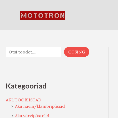
Skip
O
to
t
content
s
i
OTSING
Kategooriad
AKUTÖÖRIISTAD
Aku naela/klambripüssid
Aku värvipüstolid