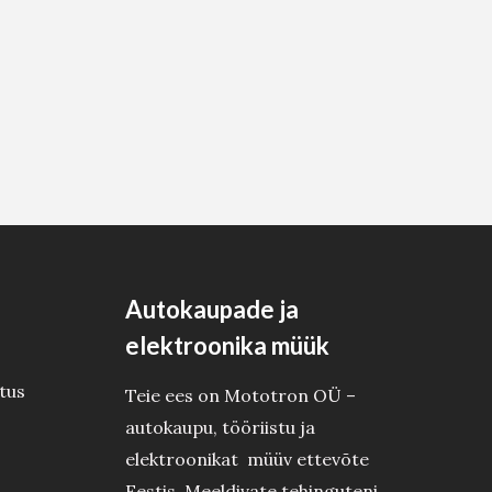
Autokaupade ja
elektroonika müük
tus
Teie ees on Mototron OÜ –
autokaupu, tööriistu ja
elektroonikat müüv ettevõte
Eestis. Meeldivate tehinguteni