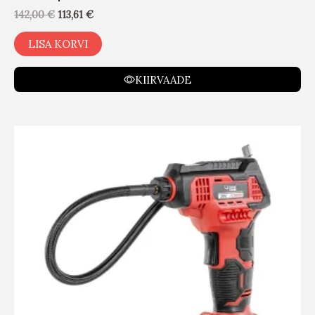
142,00
€
113,61
€
LISA KORVI
KIIRVAADE