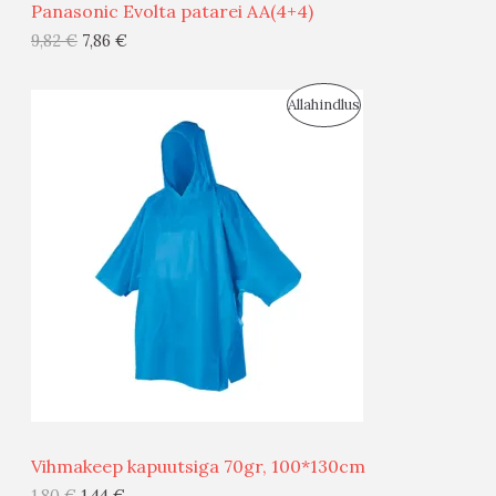
Panasonic Evolta patarei AA(4+4)
G
9,82
€
7,86
€
I
S
Allahindlus
S
O
T
O
O
D
O
U
D
S
E
M
Ü
Ü
Vihmakeep kapuutsiga 70gr, 100*130cm
G
1,80
€
1,44
€