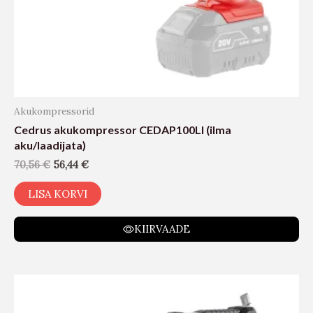
Akukompressorid
Cedrus akukompressor CEDAP100LI (ilma
aku/laadijata)
70,56
€
56,44
€
LISA KORVI
KIIRVAADE