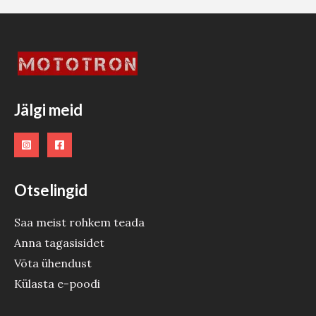
S
T
O
O
Jälgi meid
D
E
Otselingid
Saa meist rohkem teada
Anna tagasisidet
Võta ühendust
Külasta e-poodi