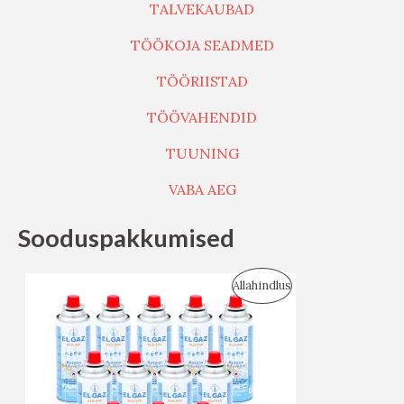
TALVEKAUBAD
TÖÖKOJA SEADMED
TÖÖRIISTAD
TÖÖVAHENDID
TUUNING
VABA AEG
Sooduspakkumised
S
Allahindlus
O
O
D