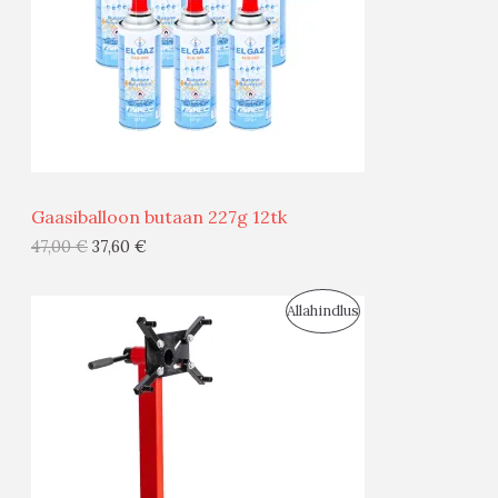
U
S
M
Ü
Ü
Gaasiballoon butaan 227g 12tk
G
47,00
€
37,60
€
I
S
Allahindlus
S
O
T
O
O
D
O
U
D