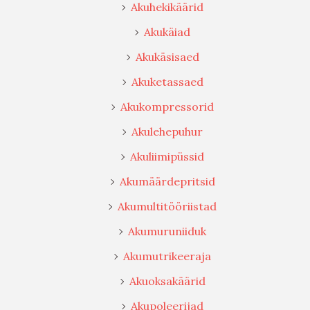
Akuhekikäärid
Akukäiad
Akukäsisaed
Akuketassaed
Akukompressorid
Akulehepuhur
Akuliimipüssid
Akumäärdepritsid
Akumultitööriistad
Akumuruniiduk
Akumutrikeeraja
Akuoksakäärid
Akupoleerijad