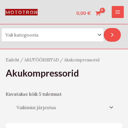
Vali kategooria
Skip
O
MAI
to
0,00
€
t
ME
content
s
i
Esileht
/
AKUTÖÖRIISTAD
/ Akukompressorid
Akukompressorid
Kuvatakse kõik 5 tulemust