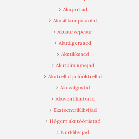
Akupritsid
Akusilikonipüstolid
Akusurvepesur
Akutiigersaed
Akutikksaed
Akutolmuimejad
Akutrellid ja lööktrellid
Akuvalgustid
Akuventilaatorid
Ekstsentriklihvijad
Högert akutööriistad
Nurklihvijad