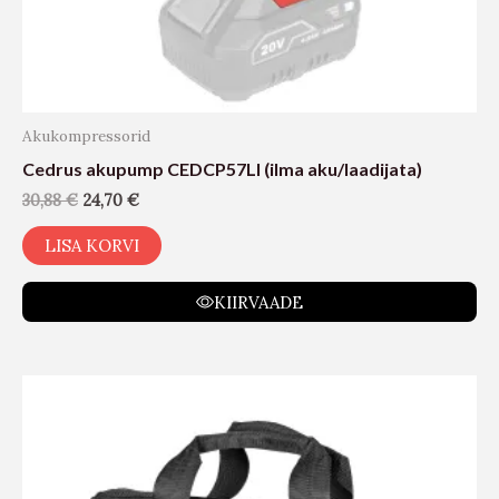
Akukompressorid
Cedrus akupump CEDCP57LI (ilma aku/laadijata)
30,88
€
24,70
€
LISA KORVI
KIIRVAADE