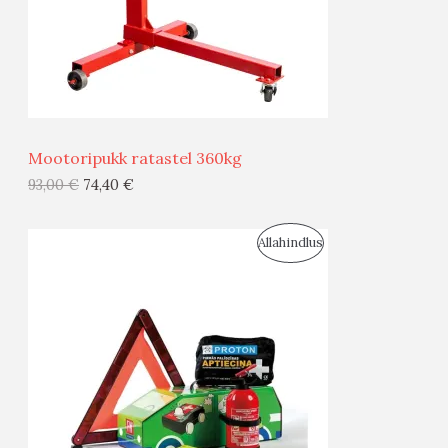
S
E
M
Ü
Ü
Mootoripukk ratastel 360kg
G
93,00
€
74,40
€
I
S
Allahindlus
S
O
T
O
O
D
O
U
D
S
E