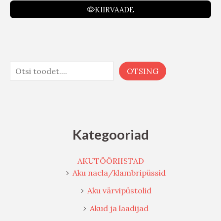
KIIRVAADE
OTSING
Kategooriad
AKUTÖÖRIISTAD
Aku naela/klambripüssid
Aku värvipüstolid
Akud ja laadijad