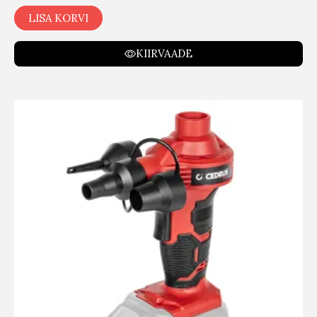
LISA KORVI
KIIRVAADE