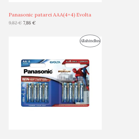
Ü
Panasonic patarei AAA(4+4) Evolta
G
9,82
€
7,86
€
I
S
Allahindlus
S
O
T
O
O
D
O
U
D
S
E
M
Ü
Ü