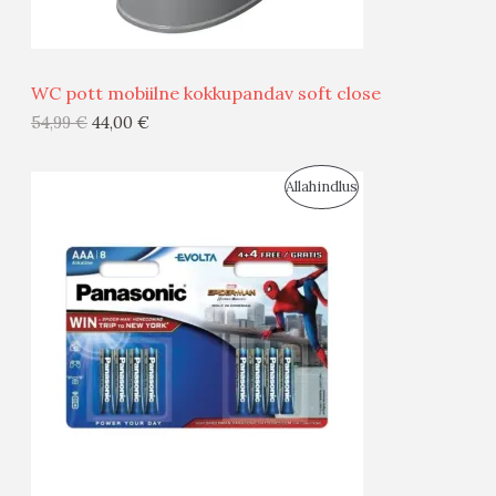
Ü
Ü
WC pott mobiilne kokkupandav soft close
G
54,99
€
44,00
€
I
S
Allahindlus
S
O
T
O
O
D
O
U
D
S
E
M
Ü