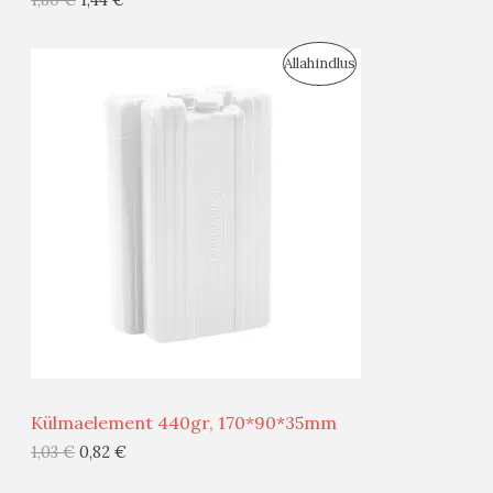
I
S
Allahindlus
S
O
T
O
O
D
O
U
D
S
E
M
Ü
Ü
Külmaelement 440gr, 170*90*35mm
G
1,03
€
0,82
€
I