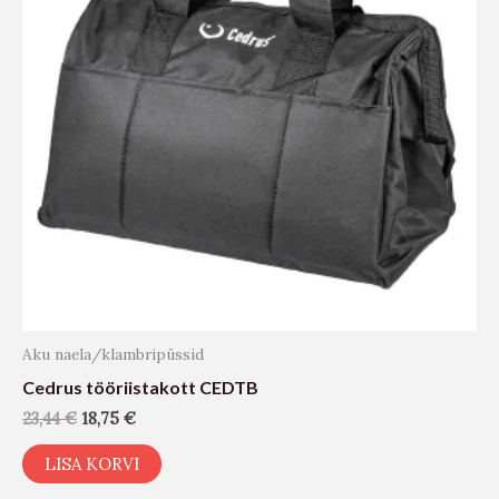
Aku naela/klambripüssid
Cedrus tööriistakott CEDTB
23,44
€
18,75
€
LISA KORVI