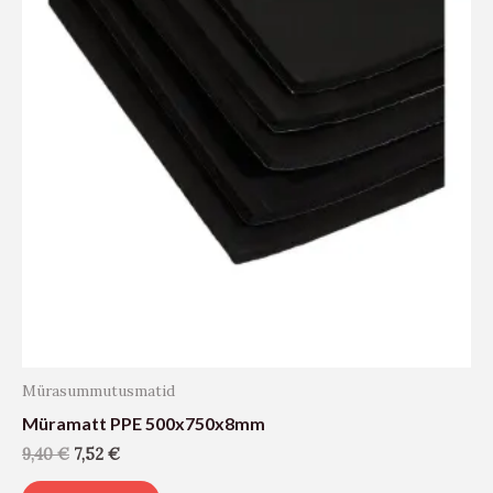
Mürasummutusmatid
Müramatt PPE 500x750x8mm
9,40
€
7,52
€