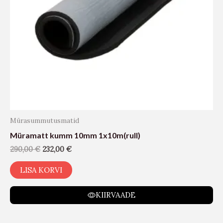
Mürasummutusmatid
Müramatt kumm 10mm 1x10m(rull)
290,00
€
232,00
€
LISA KORVI
KIIRVAADE