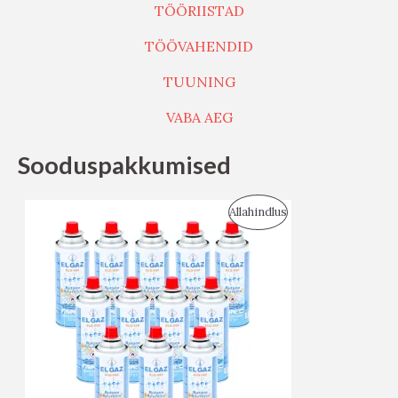
TÖÖRIISTAD
TÖÖVAHENDID
TUUNING
VABA AEG
Sooduspakkumised
S
Allahindlus
O
O
D
U
S