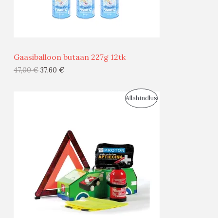
M
Ü
Ü
Gaasiballoon butaan 227g 12tk
G
47,00
€
37,60
€
I
S
Allahindlus
S
O
T
O
O
D
O
U
D
S
E
M