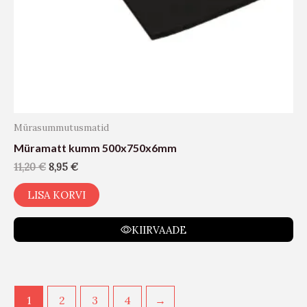
Mürasummutusmatid
Müramatt kumm 500x750x6mm
11,20
€
8,95
€
LISA KORVI
KIIRVAADE
1
2
3
4
→