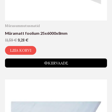
Mürasummutusmatid
Müramatt foolium 25x6000x8mm
11,59
€
9,28
€
LISA KORVI
KIIRVAADE