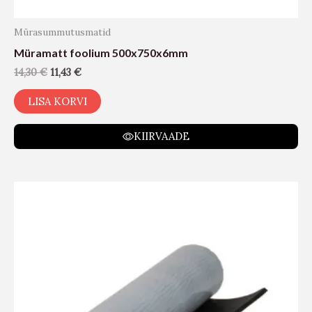
Mürasummutusmatid
Müramatt foolium 500x750x6mm
14,30
€
11,43
€
LISA KORVI
KIIRVAADE