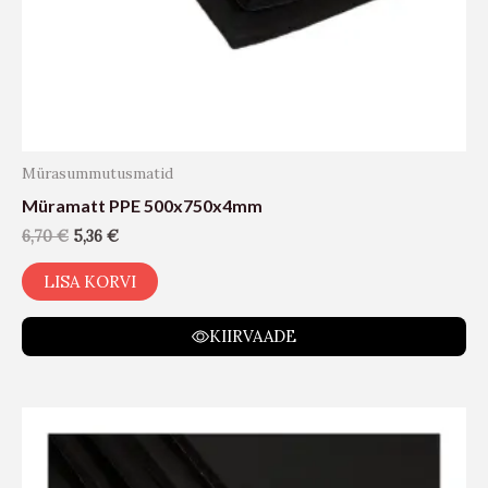
Mürasummutusmatid
Müramatt PPE 500x750x4mm
6,70
€
5,36
€
LISA KORVI
KIIRVAADE