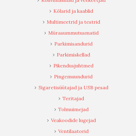
Kohvimasinad ja veekeetjad
Kõlarid ja kaablid
Multimeetrid ja testrid
Mürasummutusmatid
Parkimisandurid
Parkimiskellad
Pikendusjuhtmed
Pingemuundurid
Sigaretisüütajad ja USB pesad
Teritajad
Tolmuimejad
Veakoodide lugejad
Ventilaatorid