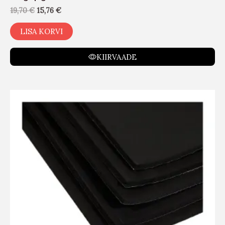
19,70
€
15,76
€
LISA KORVI
KIIRVAADE