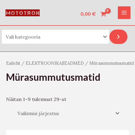
Vali kategooria
Skip
O
MAI
to
0,00
€
t
ME
content
s
i
Esileht
/
ELEKTROONIKASEADMED
/ Mürasummutusmatid
Mürasummutusmatid
Näitan 1–9 tulemust 29-st