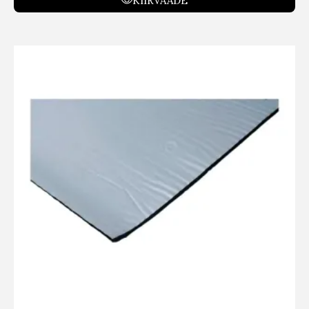
KIIRVAADE