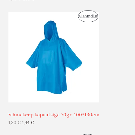
I
S
Allahindlus
S
O
T
O
O
D
O
U
D
S
E
M
Ü
Ü
Vihmakeep kapuutsiga 70gr, 100*130cm
G
1,80
€
1,44
€
I