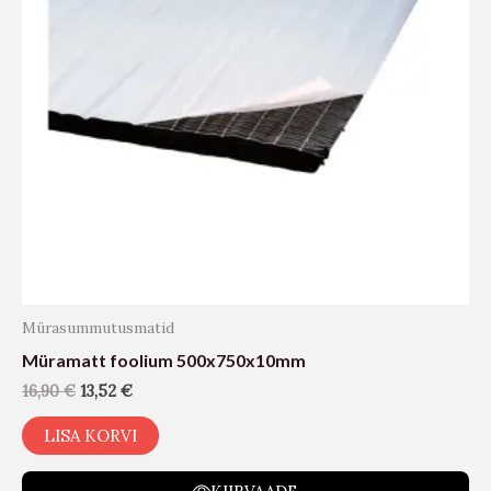
Mürasummutusmatid
Müramatt foolium 500x750x10mm
16,90
€
13,52
€
LISA KORVI