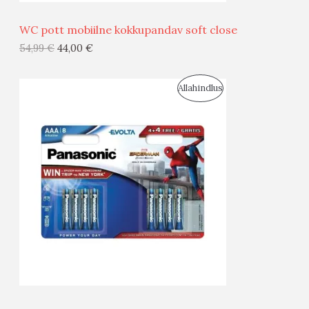
Ü
WC pott mobiilne kokkupandav soft close
G
54,99
€
44,00
€
I
S
Allahindlus
S
O
T
O
O
D
O
U
D
S
E
M
Ü
Ü