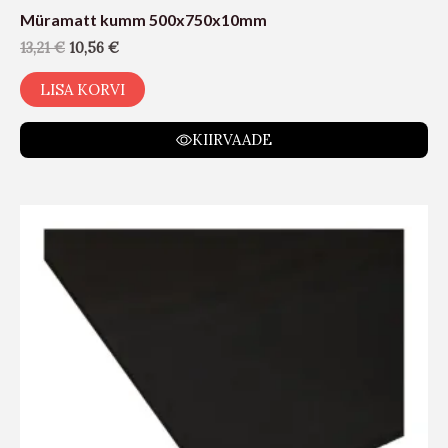
Müramatt kumm 500x750x10mm
13,21
€
10,56
€
LISA KORVI
KIIRVAADE