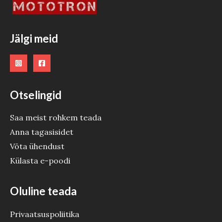
O
O
Jälgi meid
D
E
Otselingid
Saa meist rohkem teada
Anna tagasisidet
Võta ühendust
Külasta e-poodi
Oluline teada
Privaatsuspoliitika