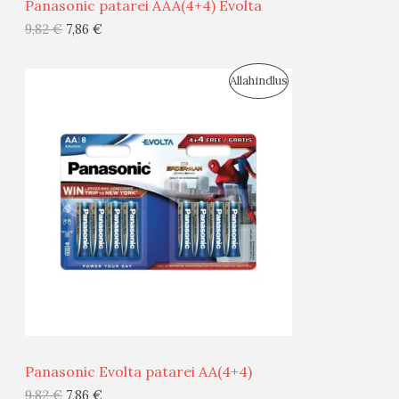
Panasonic patarei AAA(4+4) Evolta
G
9,82
€
7,86
€
I
S
Allahindlus
S
O
T
O
O
D
O
U
D
S
E
M
Ü
Ü
Panasonic Evolta patarei AA(4+4)
G
9,82
€
7,86
€