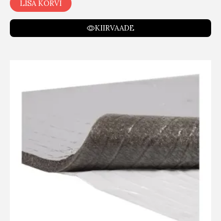
LISA KORVI
KIIRVAADE