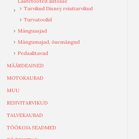
Lastetooted autosse
Tarvikud Disney reisitarvikud
Turvatoolid
Mänguasjad
Mängumajad, õuemängud
Pedaalitavad
MÄÄRDEAINED
MOTOKAUBAD
MUU
REHVITARVIKUD
TALVEKAUBAD
TÖÖKOJA SEADMED