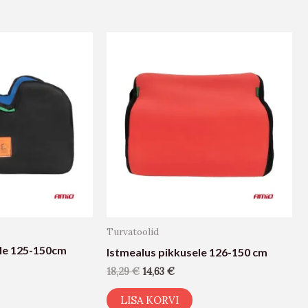
Turvatoolid
ele 125-150cm
Istmealus pikkusele 126-150 cm
18,29
€
14,63
€
LISA KORVI