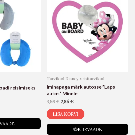
Tarvikud Disney reisitarvikud
Iminapaga märk autosse ”Laps
padi reisimiseks
autos” Minnie
3,56
€
2,85
€
LISA KORVI
RVAADE
KIIRVAADE