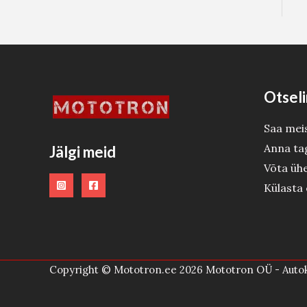
Ü
Ü
D
D
Ü
Ü
E
E
G
G
I
I
Otseli
S
S
Saa mei
T
T
Anna ta
Jälgi meid
O
O
Võta üh
O
O
Külasta
D
D
E
E
Copyright © Mototron.ee 2026 Mototron OÜ - Autok