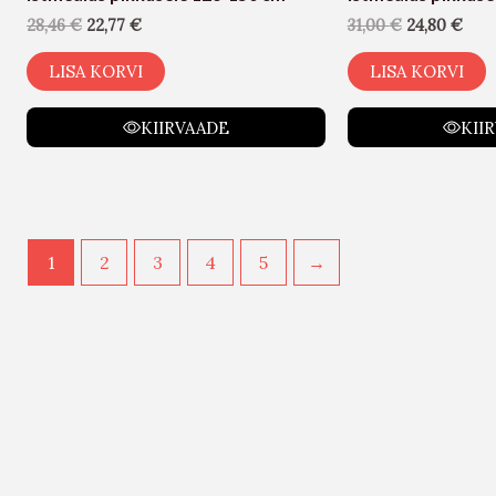
28,46
€
22,77
€
31,00
€
24,80
€
LISA KORVI
LISA KORVI
KIIRVAADE
KII
1
2
3
4
5
→