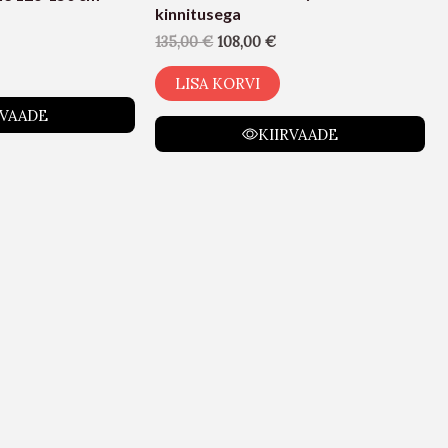
kinnitusega
135,00
€
108,00
€
LISA KORVI
RVAADE
KIIRVAADE