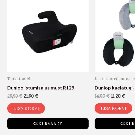
Turvatoolid
Lastetooted autosse
Dunlop istumisalus must R129
Dunlop kaelatugi-
26,99
€
21,60
€
14,00
€
11,20
€
LISA KORVI
LISA KORVI
KIIRVAADE
KII