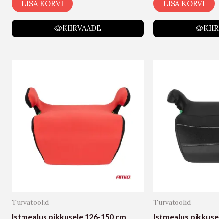
LISA KORVI
LISA KORVI
KIIRVAADE
KII
Turvatoolid
Turvatoolid
Istmealus pikkusele 126-150 cm
Istmealus pikkuse