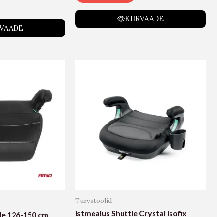
KIIRVAADE
RVAADE
Turvatoolid
Istmealus Shuttle Crystal isofix
le 126-150 cm