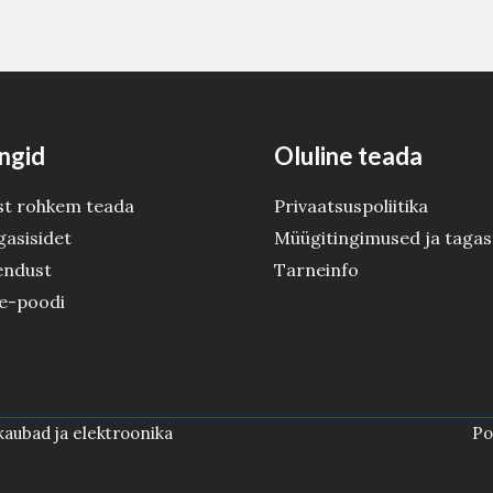
ngid
Oluline teada
st rohkem teada
Privaatsuspoliitika
gasisidet
Müügitingimused ja tagas
endust
Tarneinfo
 e-poodi
aubad ja elektroonika
Po