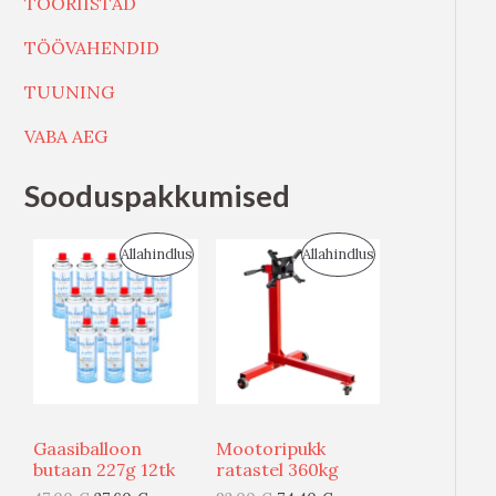
TÖÖRIISTAD
TÖÖVAHENDID
TUUNING
VABA AEG
Sooduspakkumised
S
S
Allahindlus
Allahindlus
O
O
O
O
D
D
U
U
Gaasiballoon
Mootoripukk
S
S
butaan 227g 12tk
ratastel 360kg