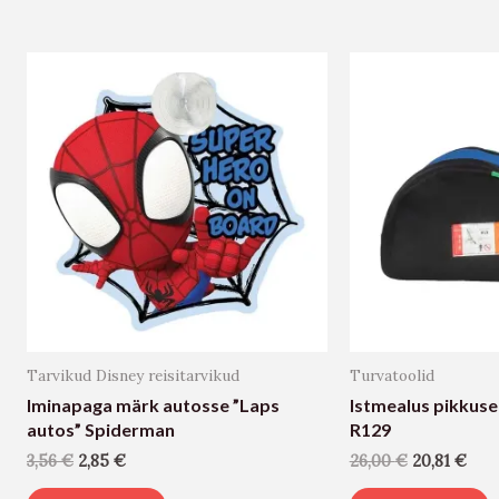
Tarvikud Disney reisitarvikud
Turvatoolid
Iminapaga märk autosse ”Laps
Istmealus pikkus
autos” Spiderman
R129
3,56
€
2,85
€
26,00
€
20,81
€