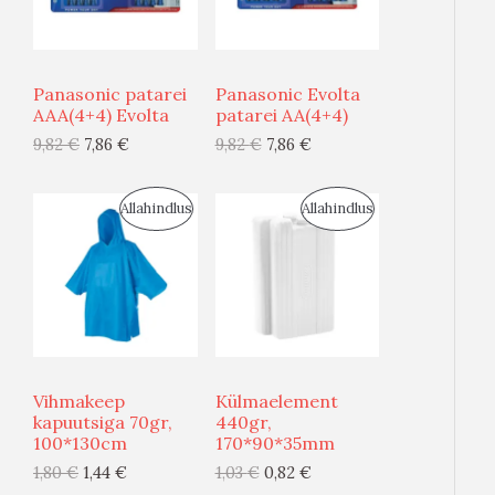
D
D
S
S
U
U
T
T
Panasonic patarei
Panasonic Evolta
S
S
AAA(4+4) Evolta
patarei AA(4+4)
O
O
9,82
€
7,86
€
9,82
€
7,86
€
M
M
O
O
Ü
Ü
D
D
S
S
Allahindlus
Allahindlus
Ü
Ü
E
E
O
O
G
G
O
O
I
I
D
D
S
S
U
U
Vihmakeep
Külmaelement
T
T
S
S
kapuutsiga 70gr,
440gr,
100*130cm
170*90*35mm
O
O
M
M
1,80
€
1,44
€
1,03
€
0,82
€
O
O