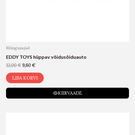
Mänguasjad
EDDY TOYS hüppav võidusõiduauto
12,00
€
9,60
€
LISA KORVI
KIIRVAADE