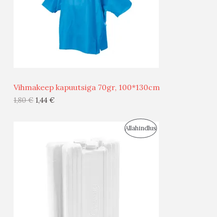
U
D
S
E
M
Ü
Ü
Vihmakeep kapuutsiga 70gr, 100*130cm
G
1,80
€
1,44
€
I
S
Allahindlus
S
O
T
O
O
D
O
U
D