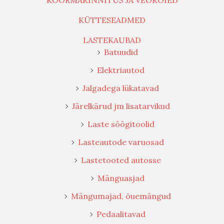
KOORMAKINNITUS JA VEOKÖIED
KÜTTESEADMED
LASTEKAUBAD
Batuudid
Elektriautod
Jalgadega lükatavad
Järelkärud jm lisatarvikud
Laste söögitoolid
Lasteautode varuosad
Lastetooted autosse
Mänguasjad
Mängumajad, õuemängud
Pedaalitavad