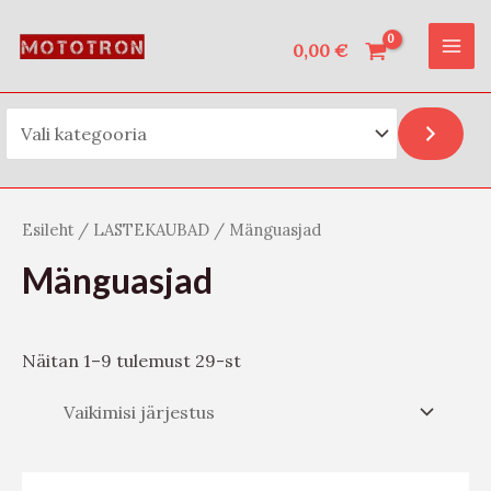
Vali kategooria
Skip
O
MAI
to
0,00
€
t
ME
content
s
i
Esileht
/
LASTEKAUBAD
/ Mänguasjad
Mänguasjad
Näitan 1–9 tulemust 29-st