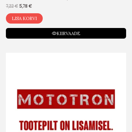
7,22
€
5,78
€
LISA KORVI
KIIRVAADE