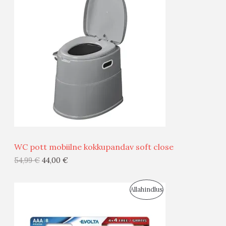
O
T
O
O
D
O
U
D
S
E
M
Ü
Ü
WC pott mobiilne kokkupandav soft close
G
54,99
€
44,00
€
I
S
Allahindlus
S
O
T