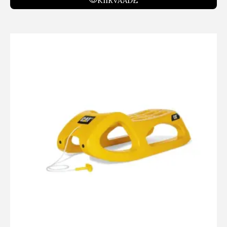
KIIRVAADE