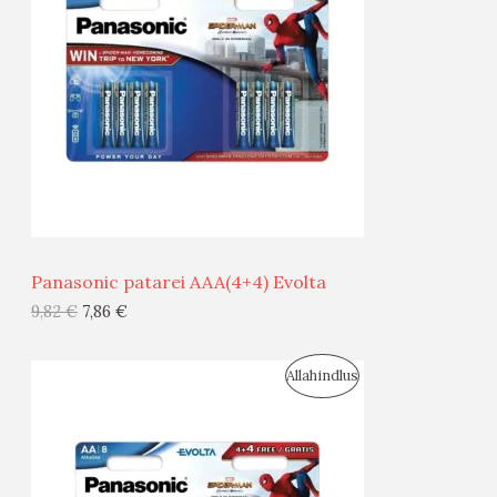
O
O
D
O
U
D
S
E
M
Ü
Ü
Panasonic patarei AAA(4+4) Evolta
G
9,82
€
7,86
€
I
S
Allahindlus
S
O
T
O
O