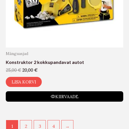
Mänguasjad
Konstruktor 2 kokkupandavat autot
25,00
€
20,00
€
LISA KORVI
KIIRVAADE
1
2
3
4
→