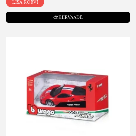
LISA KORVI
KIIRVAADE