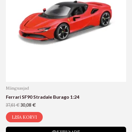
Mänguasjad
Ferrari SF90 Stradale Burago 1:24
37,61
€
30,08
€
LISA KORVI