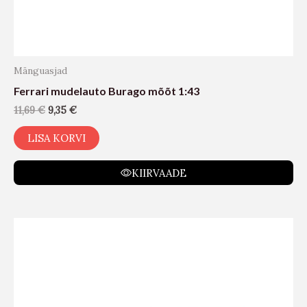
Mänguasjad
Ferrari mudelauto Burago mõõt 1:43
11,69
€
9,35
€
LISA KORVI
KIIRVAADE