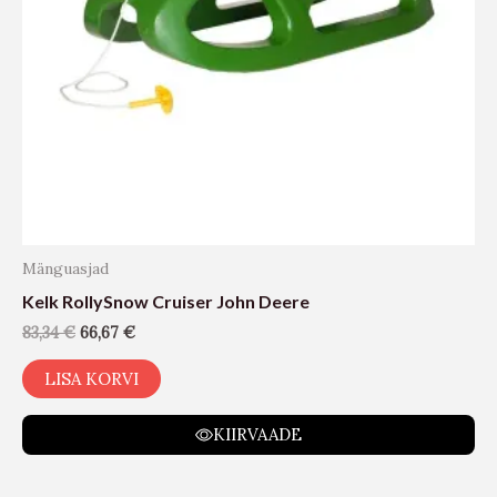
Mänguasjad
Kelk RollySnow Cruiser John Deere
83,34
€
66,67
€
LISA KORVI
KIIRVAADE