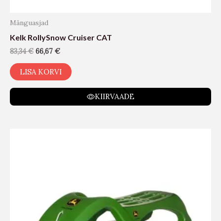
Mänguasjad
Kelk RollySnow Cruiser CAT
83,34
€
66,67
€
LISA KORVI
KIIRVAADE