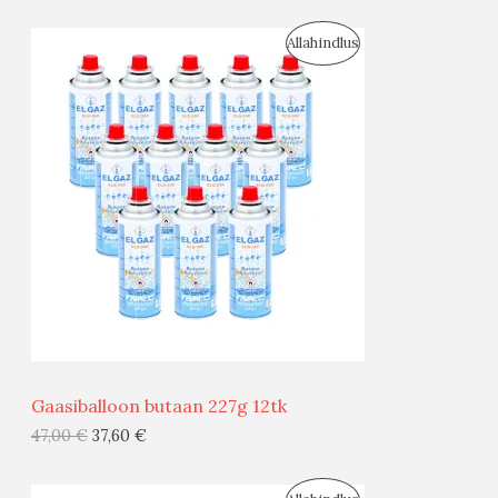
S
Allahindlus
O
O
D
U
S
M
Ü
Ü
Gaasiballoon butaan 227g 12tk
G
47,00
€
37,60
€
I