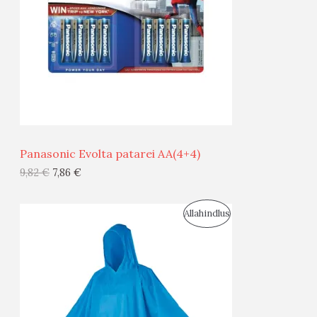
D
O
U
D
S
E
M
Ü
Ü
Panasonic Evolta patarei AA(4+4)
G
9,82
€
7,86
€
I
S
Allahindlus
S
O
T
O
O
D
O