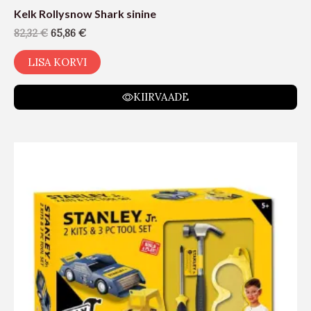
Kelk Rollysnow Shark sinine
82,32
€
65,86
€
LISA KORVI
KIIRVAADE