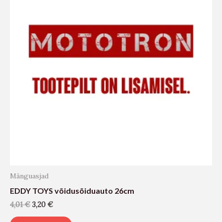
Mänguasjad
EDDY TOYS võidusõiduauto 26cm
4,01
€
3,20
€