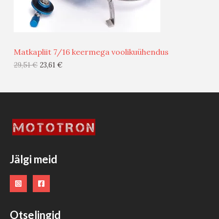
M
Ü
Ü
Matkapliit 7/16 keermega voolikuühendus
G
29,51
€
23,61
€
I
S
T
O
O
Jälgi meid
D
E
Otselingid