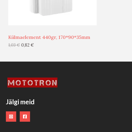
M
Ü
Ü
Külmaelement 440gr, 170*90*35mm
G
1,03
€
0,82
€
I
S
T
O
O
Jälgi meid
D
E