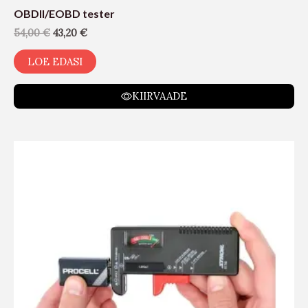
OBDII/EOBD tester
54,00
€
43,20
€
LOE EDASI
KIIRVAADE