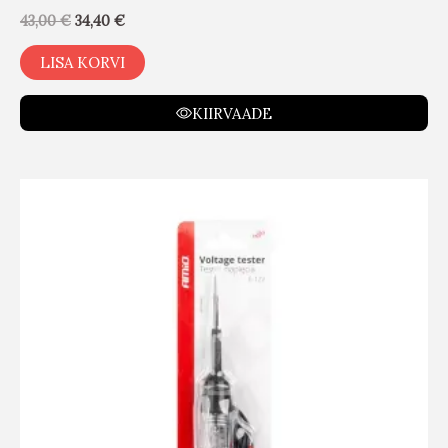
43,00
€
34,40
€
LISA KORVI
KIIRVAADE