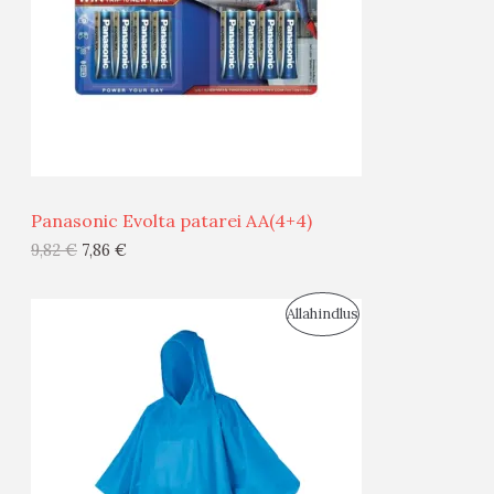
U
D
S
E
M
Ü
Ü
Panasonic Evolta patarei AA(4+4)
G
9,82
€
7,86
€
I
S
Allahindlus
S
O
T
O
O
D
O
U
D