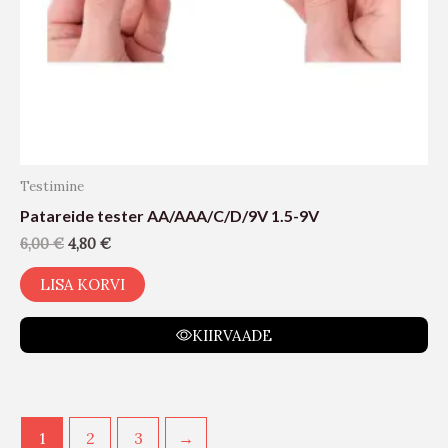
Testimine
Patareide tester AA/AAA/C/D/9V 1.5-9V
6,00
€
4,80
€
LISA KORVI
KIIRVAADE
1
2
3
→