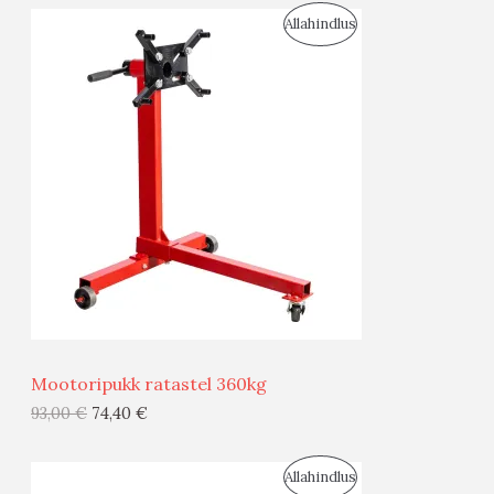
S
Allahindlus
S
O
T
O
O
D
O
U
D
S
E
M
Ü
Ü
Mootoripukk ratastel 360kg
G
93,00
€
74,40
€
I
S
Allahindlus
S