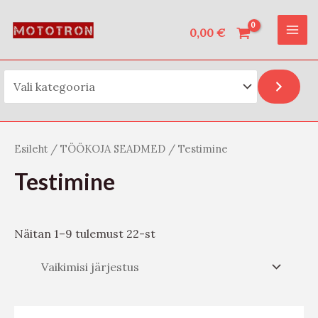
Vali kategooria
Skip
O
MAI
to
0,00
€
t
ME
content
s
i
Esileht
/
TÖÖKOJA SEADMED
/ Testimine
Testimine
Näitan 1–9 tulemust 22-st