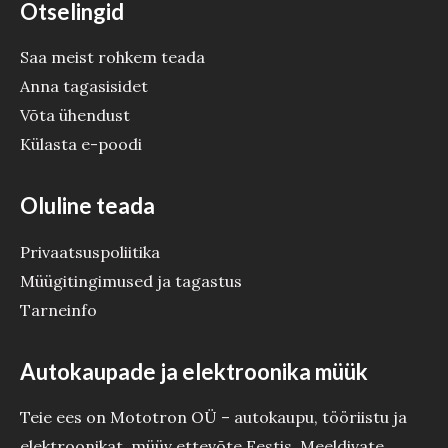
Otselingid
Saa meist rohkem teada
Anna tagasisidet
Võta ühendust
Külasta e-poodi
Oluline teada
Privaatsuspoliitika
Müügitingimused ja tagastus
Tarneinfo
Autokaupade ja elektroonika müük
Teie ees on Mototron OÜ – autokaupu, tööriistu ja
elektroonikat müüv ettevõte Eestis. Meeldivate