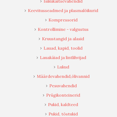
Isikukaitsevahendid
Keevitusseadmed ja plasmalõikurid
Kompressorid
Kontrollimine - valgustus
Kruustangid ja alasid
Lauad, kapid, toolid
Lauakäiad ja lintlihvijad
Lukud
Määrdevahendid,õlivannid
Pesuvahendid
Prügikonteinerid
Pukid, kaldteed
Pukid, tõstukid