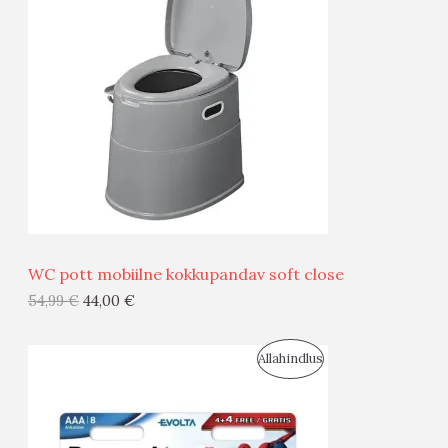
O
O
D
O
U
D
S
E
M
Ü
Ü
WC pott mobiilne kokkupandav soft close
G
54,99
€
44,00
€
I
S
Allahindlus
S
O
T
O
O