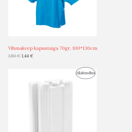
S
E
M
Ü
Ü
Vihmakeep kapuutsiga 70gr, 100*130cm
G
1,80
€
1,44
€
I
S
Allahindlus
S
O
T
O
O
D
O
U
D
S
E