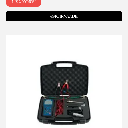
LISA KORVI
KIIRVAADE