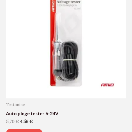
Testimine
Auto pinge tester 6-24V
5,70
€
4,56
€