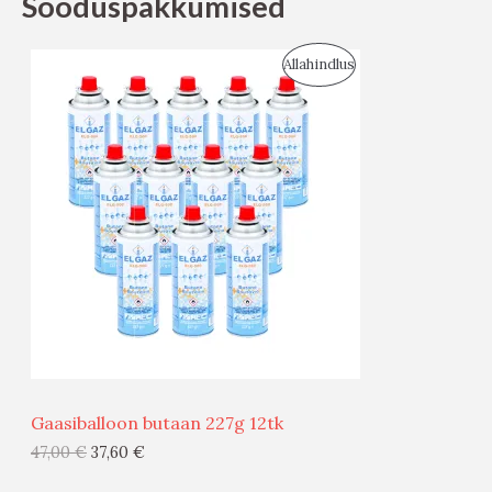
Sooduspakkumised
S
Allahindlus
O
O
D
U
S
M
Ü
Ü
Gaasiballoon butaan 227g 12tk
G
47,00
€
37,60
€
I