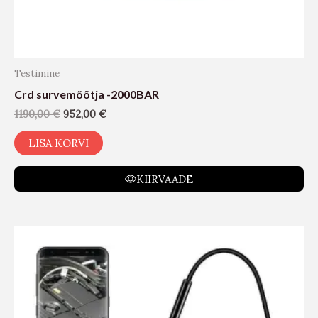
Testimine
Crd survemõõtja -2000BAR
1190,00
€
952,00
€
LISA KORVI
KIIRVAADE