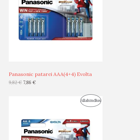
D
O
U
D
S
E
M
Ü
Ü
Panasonic patarei AAA(4+4) Evolta
G
9,82
€
7,86
€
I
S
Allahindlus
S
O
T
O
O
D
O