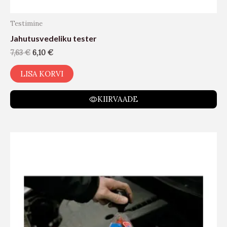
Testimine
Jahutusvedeliku tester
7,63
€
6,10
€
LISA KORVI
KIIRVAADE