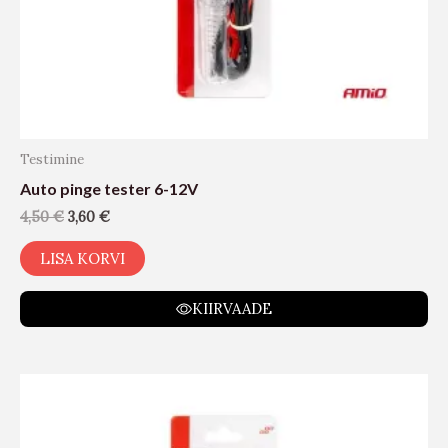
Testimine
Auto pinge tester 6-12V
4,50
€
3,60
€
LISA KORVI
KIIRVAADE