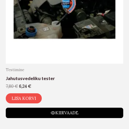
Testimine
Jahutusvedeliku tester
7,80
€
6,24
€
LISA KORVI
KIIRVAADE