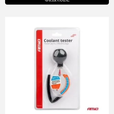
KIIRVAADE