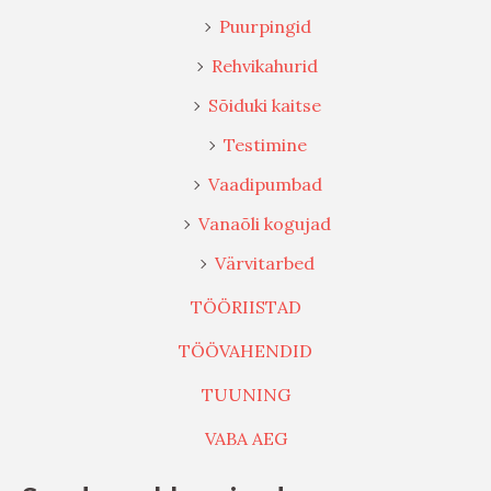
Puurpingid
Rehvikahurid
Sõiduki kaitse
Testimine
Vaadipumbad
Vanaõli kogujad
Värvitarbed
TÖÖRIISTAD
TÖÖVAHENDID
TUUNING
VABA AEG