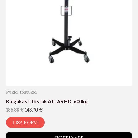
Pukid, tõstukid
Käigukasti tõstuk ATLAS HD, 600kg
185,88
€
148,70
€
LISA KORVI