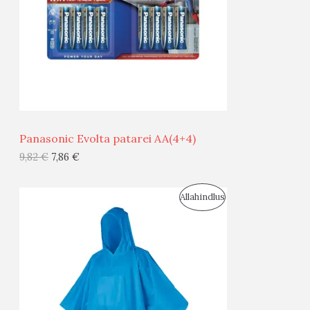
U
D
S
E
M
Ü
Ü
Panasonic Evolta patarei AA(4+4)
G
9,82
€
7,86
€
I
S
Allahindlus
S
O
T
O
O
D
O
U
D