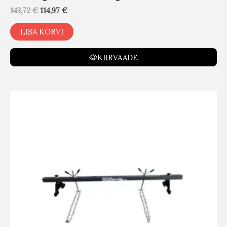
143,72
€
114,97
€
LISA KORVI
KIIRVAADE