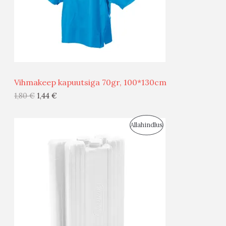
S
E
M
Ü
Ü
Vihmakeep kapuutsiga 70gr, 100*130cm
G
1,80
€
1,44
€
I
S
Allahindlus
S
O
T
O
O
D
O
U
D
S
E