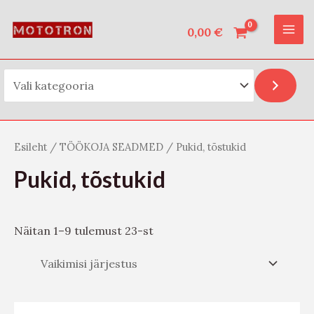
Vali kategooria
Skip
O
MAI
to
0,00
€
t
ME
content
s
i
Esileht
/
TÖÖKOJA SEADMED
/ Pukid, tõstukid
Pukid, tõstukid
Näitan 1–9 tulemust 23-st