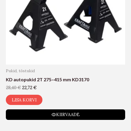
Pukid, tõstukid
KD autopukid 2T 275–415 mm KD3170
28,40
€
22,72
€
LISA KORVI
KIIRVAADE