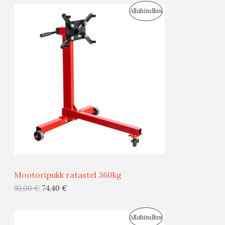
S
Allahindlus
S
O
T
O
O
D
O
U
D
S
E
M
Ü
Ü
Mootoripukk ratastel 360kg
G
93,00
€
74,40
€
I
S
Allahindlus
S