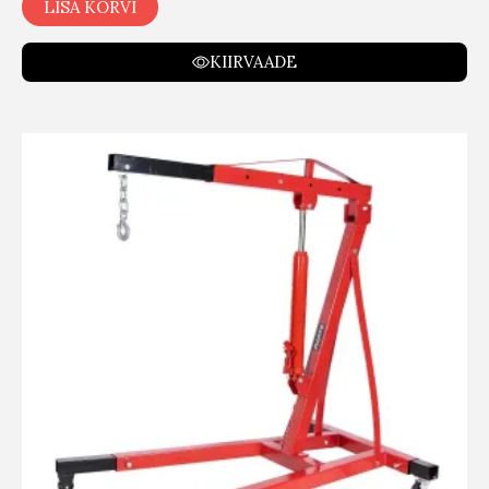
LISA KORVI
KIIRVAADE