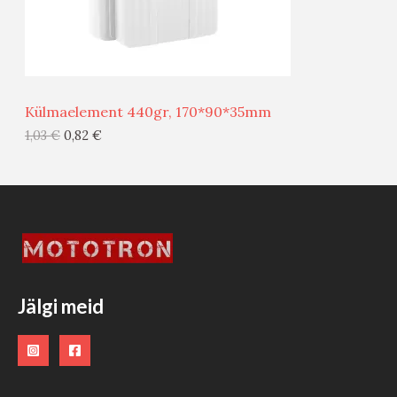
M
Ü
Ü
Külmaelement 440gr, 170*90*35mm
G
1,03
€
0,82
€
I
S
T
O
O
Jälgi meid
D
E