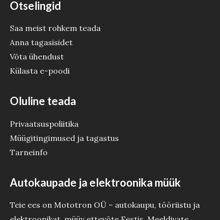
Otselingid
Saa meist rohkem teada
Anna tagasisidet
Võta ühendust
Külasta e-poodi
Oluline teada
Privaatsuspoliitika
Müügitingimused ja tagastus
Tarneinfo
Autokaupade ja elektroonika müük
Teie ees on Mototron OÜ – autokaupu, tööriistu ja
elektroonikat müüv ettevõte Eestis. Meeldivate