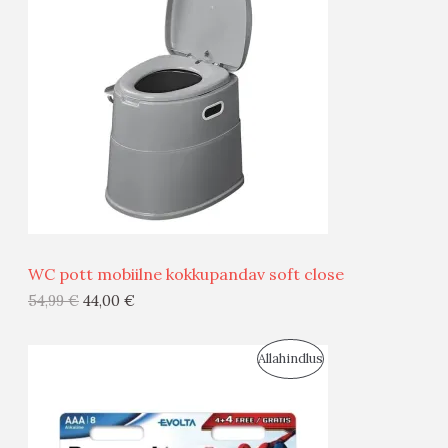
O
O
D
O
U
D
S
E
M
Ü
Ü
WC pott mobiilne kokkupandav soft close
G
54,99
€
44,00
€
I
S
Allahindlus
S
O
T
O
O