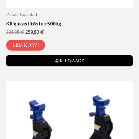
Pukid, tõstukid
Käigukastitõstuk 500kg
324,88
€
259,90
€
LISA KORVI
KIIRVAADE