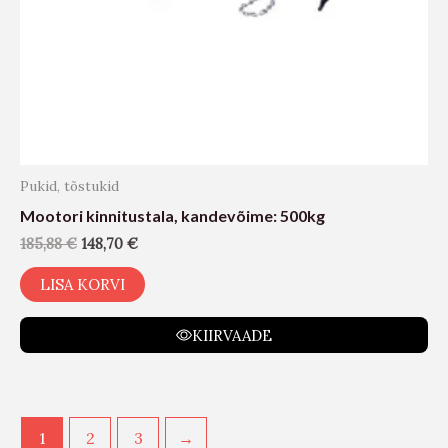
Pukid, tõstukid
Mootori kinnitustala, kandevõime: 500kg
185,88
€
148,70
€
LISA KORVI
KIIRVAADE
1
2
3
→