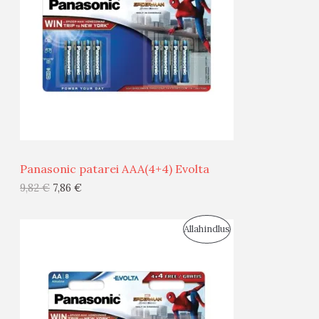
D
O
U
D
S
E
M
Ü
Ü
Panasonic patarei AAA(4+4) Evolta
G
9,82
€
7,86
€
I
S
Allahindlus
S
O
T
O
O
D
O