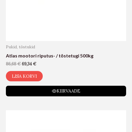
Pukid, tõstukid
Atlas mootori riputus- / tõstetugi 500kg
86,68
€
69,34
€
LISA KORVI
KIIRVAADE