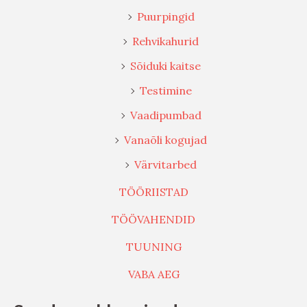
Puurpingid
Rehvikahurid
Sõiduki kaitse
Testimine
Vaadipumbad
Vanaõli kogujad
Värvitarbed
TÖÖRIISTAD
TÖÖVAHENDID
TUUNING
VABA AEG