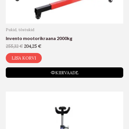
Pukid, tõstukid
Invento mootorikraana 2000kg
255,32
€
204,25
€
LISA KORVI
KIIRVAADE