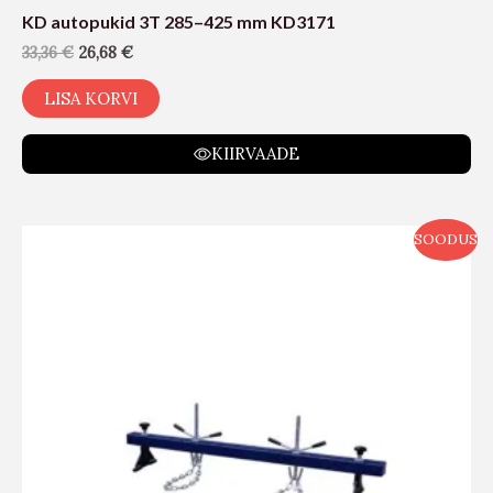
KD autopukid 3T 285–425 mm KD3171
33,36
€
26,68
€
LISA KORVI
KIIRVAADE
SOODUS