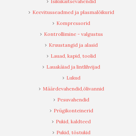
Isikukaitsevahendid
Keevitusseadmed ja plasmalõikurid
Kompressorid
Kontrollimine - valgustus
Kruustangid ja alasid
Lauad, kapid, toolid
Lauakäiad ja lintlihvijad
Lukud
Määrdevahendid,õlivannid
Pesuvahendid
Prügikonteinerid
Pukid, kaldteed
Pukid, tõstukid