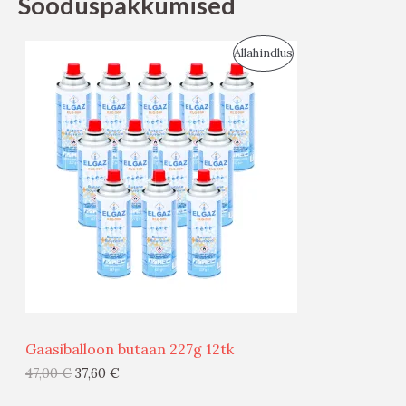
Sooduspakkumised
S
Allahindlus
O
O
D
U
S
M
Ü
Ü
Gaasiballoon butaan 227g 12tk
G
47,00
€
37,60
€
I