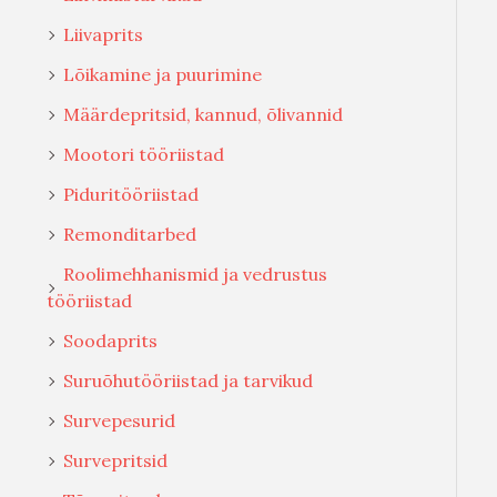
Liivaprits
Lõikamine ja puurimine
Määrdepritsid, kannud, õlivannid
Mootori tööriistad
Piduritööriistad
Remonditarbed
Roolimehhanismid ja vedrustus
tööriistad
Soodaprits
Suruõhutööriistad ja tarvikud
Survepesurid
Survepritsid