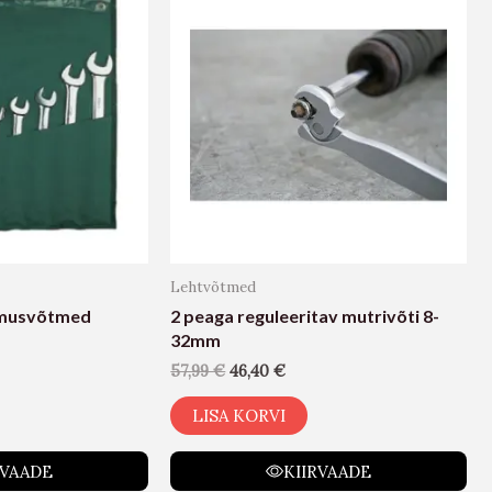
Lehtvõtmed
ilmusvõtmed
2 peaga reguleeritav mutrivõti 8-
32mm
57,99
€
46,40
€
LISA KORVI
RVAADE
KIIRVAADE