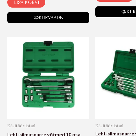
LISA KORVI
KII
KIIRVAADE
Käsitööriistad
Käsitööriistad
Leht-silmusnarre 
Leht-silmusnarre võtmed 10 osa