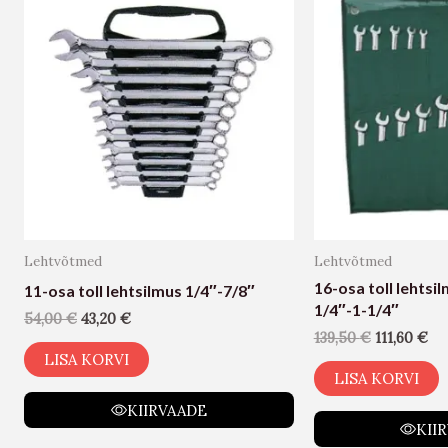
Lehtvõtmed
Lehtvõtmed
16-osa toll lehts
11-osa toll lehtsilmus 1/4″-7/8″
1/4″-1-1/4″
54,00
€
43,20
€
139,50
€
111,60
€
LISA KORVI
LISA KORVI
KIIRVAADE
KII