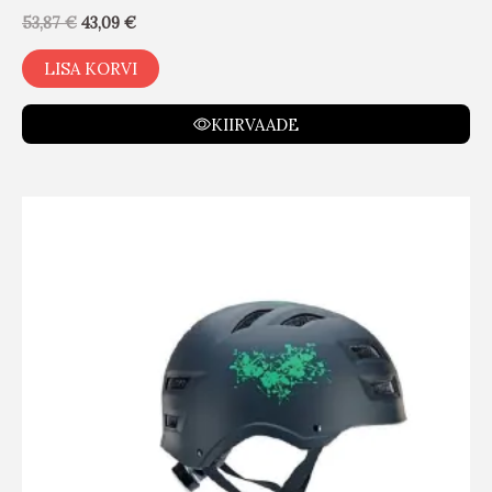
53,87
€
43,09
€
LISA KORVI
KIIRVAADE