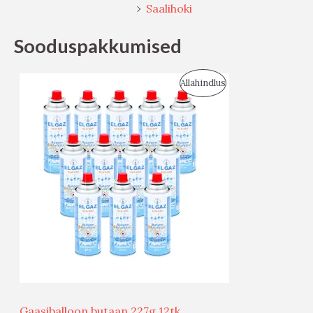
Saalihoki
Sooduspakkumised
S
Allahindlus
O
O
D
U
S
M
Ü
Ü
Gaasiballoon butaan 227g 12tk