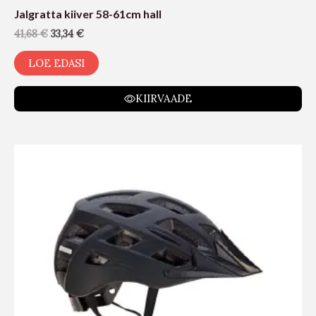
Jalgratta kiiver 58-61cm hall
41,68
€
33,34
€
LOE EDASI
KIIRVAADE