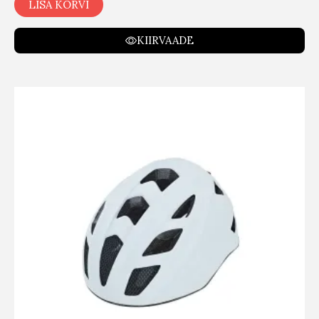
LISA KORVI
KIIRVAADE