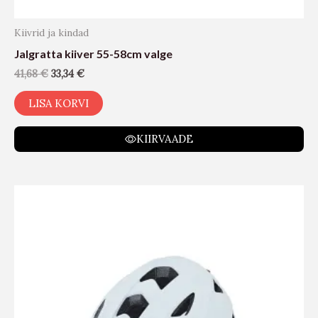
Kiivrid ja kindad
Jalgratta kiiver 55-58cm valge
41,68
€
33,34
€
LISA KORVI
KIIRVAADE