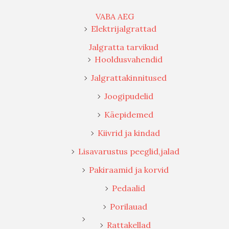
VABA AEG
Elektrijalgrattad
Jalgratta tarvikud
Hooldusvahendid
Jalgrattakinnitused
Joogipudelid
Käepidemed
Kiivrid ja kindad
Lisavarustus peeglid,jalad
Pakiraamid ja korvid
Pedaalid
Porilauad
Rattakellad