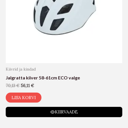
Kiivrid ja kindad
Jalgratta kiiver 58-61cm ECO valge
70,13
€
56,11
€
LISA KORVI
KIIRVAADE