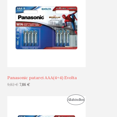
O
T
O
O
D
O
U
D
S
E
M
Ü
Ü
Panasonic patarei AAA(4+4) Evolta
G
9,82
€
7,86
€
I
S
Allahindlus
S
O
T