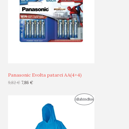
O
O
D
O
U
D
S
E
M
Ü
Ü
Panasonic Evolta patarei AA(4+4)
G
9,82
€
7,86
€
I
S
Allahindlus
S
O
T
O
O