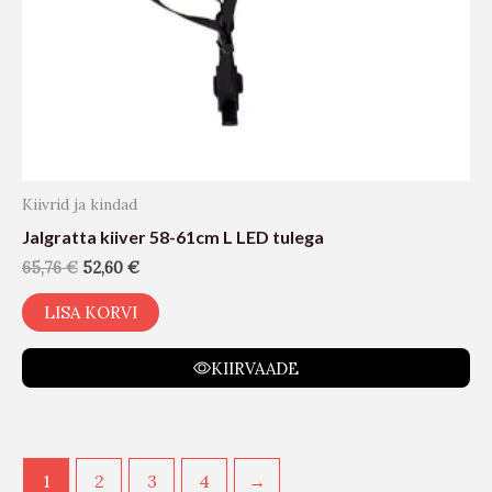
Kiivrid ja kindad
Jalgratta kiiver 58-61cm L LED tulega
65,76
€
52,60
€
LISA KORVI
KIIRVAADE
1
2
3
4
→