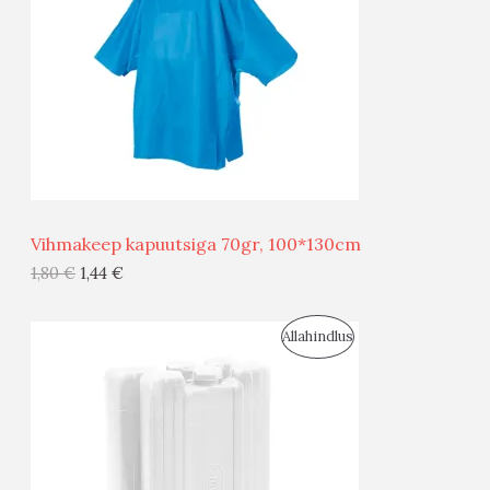
D
O
U
D
S
E
M
Ü
Ü
Vihmakeep kapuutsiga 70gr, 100*130cm
G
1,80
€
1,44
€
I
S
Allahindlus
S
O
T
O
O
D
O