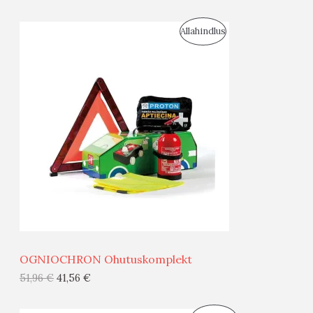
I
S
Allahindlus
S
O
T
O
O
D
O
U
D
S
E
M
Ü
Ü
OGNIOCHRON Ohutuskomplekt
G
51,96
€
41,56
€
I