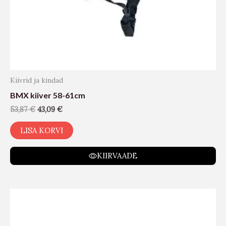
Kiivrid ja kindad
BMX kiiver 58-61cm
53,87
€
43,09
€
LISA KORVI
KIIRVAADE