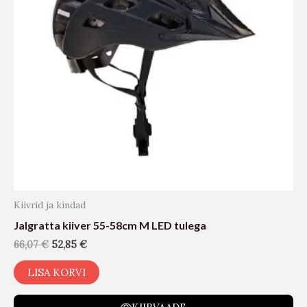
Kiivrid ja kindad
Jalgratta kiiver 55-58cm M LED tulega
66,07
€
52,85
€
LISA KORVI