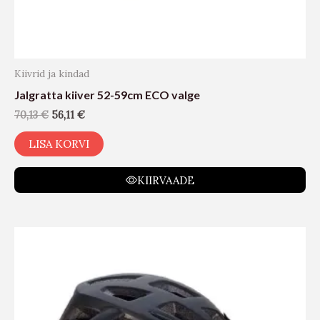
Kiivrid ja kindad
Jalgratta kiiver 52-59cm ECO valge
70,13
€
56,11
€
LISA KORVI
KIIRVAADE