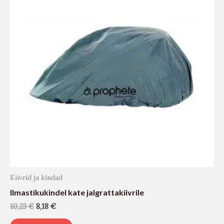
Kiivrid ja kindad
Ilmastikukindel kate jalgrattakiivrile
10,23
€
8,18
€