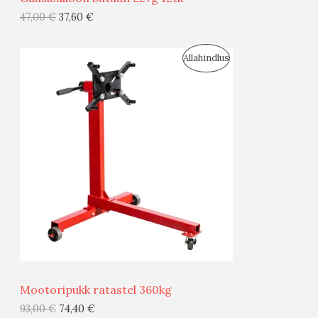
G
47,00
€
37,60
€
I
S
Allahindlus
S
O
T
O
O
D
O
U
D
S
E
M
Ü
Ü
Mootoripukk ratastel 360kg
G
93,00
€
74,40
€