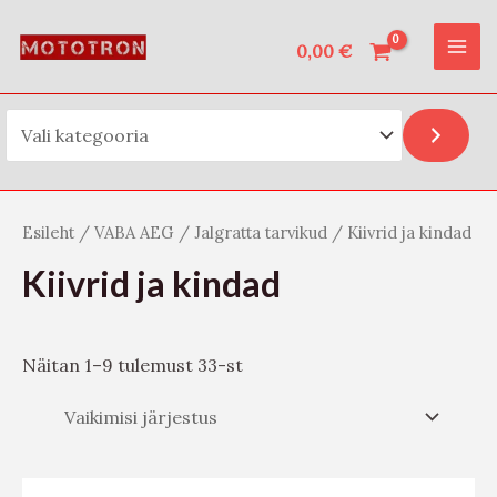
Vali kategooria
Skip
O
MAI
to
0,00
€
t
ME
content
s
i
Esileht
/
VABA AEG
/
Jalgratta tarvikud
/ Kiivrid ja kindad
Kiivrid ja kindad
Näitan 1–9 tulemust 33-st