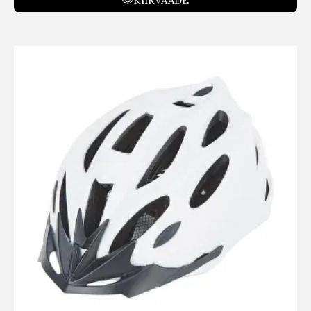
KIIRVAADE