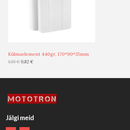
U
D
S
E
M
Ü
Ü
Külmaelement 440gr, 170*90*35mm
G
1,03
€
0,82
€
I
S
T
O
O
Jälgi meid
D