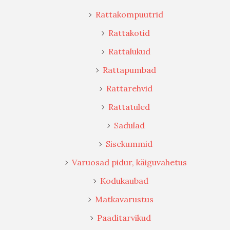
Rattakompuutrid
Rattakotid
Rattalukud
Rattapumbad
Rattarehvid
Rattatuled
Sadulad
Sisekummid
Varuosad pidur, käiguvahetus
Kodukaubad
Matkavarustus
Paaditarvikud