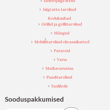
Elektrijalgrattad
Jalgratta tarvikud
Kodukaubad
Grillid ja grillitarvikud
Mängud
Mobiilitarvikud ekraanikatted
Patareid
Varia
Matkavarustus
Paaditarvikud
Saalihoki
Sooduspakkumised