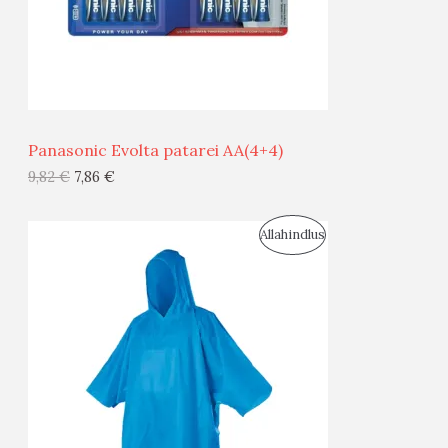
S
E
M
Ü
Ü
Panasonic Evolta patarei AA(4+4)
G
9,82
€
7,86
€
I
S
Allahindlus
S
O
T
O
O
D
O
U
D
S
E