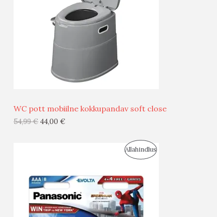
D
O
U
D
S
E
M
Ü
Ü
WC pott mobiilne kokkupandav soft close
G
54,99
€
44,00
€
I
S
Allahindlus
S
O
T
O
O
D
O