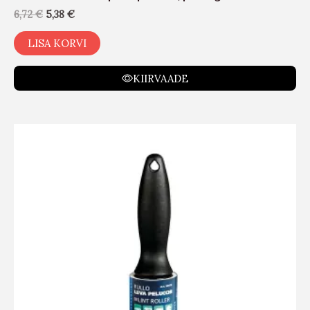
6,72
€
5,38
€
LISA KORVI
KIIRVAADE