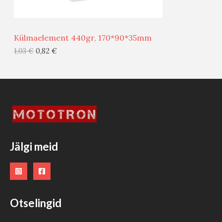
Ü
Ü
Külmaelement 440gr, 170*90*35mm
G
1,03
€
0,82
€
I
S
T
O
O
Jälgi meid
D
E
Otselingid