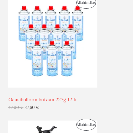
S
Allahindlus
O
O
D
U
S
M
Ü
Ü
Gaasiballoon butaan 227g 12tk
G
47,00
€
37,60
€
I
S
Allahindlus
S