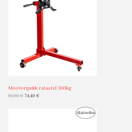
O
T
O
O
D
O
U
D
S
E
M
Ü
Ü
Mootoripukk ratastel 360kg
G
93,00
€
74,40
€
I
S
Allahindlus
S
O
T