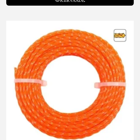
KIIRVAADE