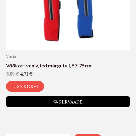
Varia
Vöökott veniv, led märgutuli, 57-75cm
5,89
€
4,71
€
LISA KORVI
KIIRVAADE