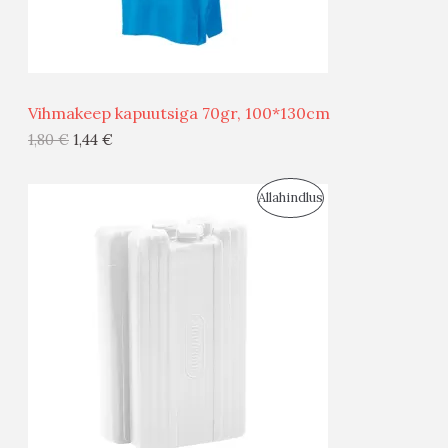
M
Ü
Ü
Vihmakeep kapuutsiga 70gr, 100*130cm
G
1,80
€
1,44
€
I
S
Allahindlus
S
O
T
O
O
D
O
U
D
S
E
M