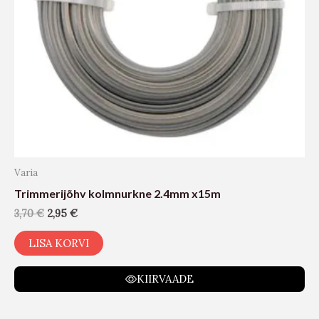
Varia
Trimmerijõhv kolmnurkne 2.4mm x15m
3,70
€
2,95
€
LISA KORVI
KIIRVAADE