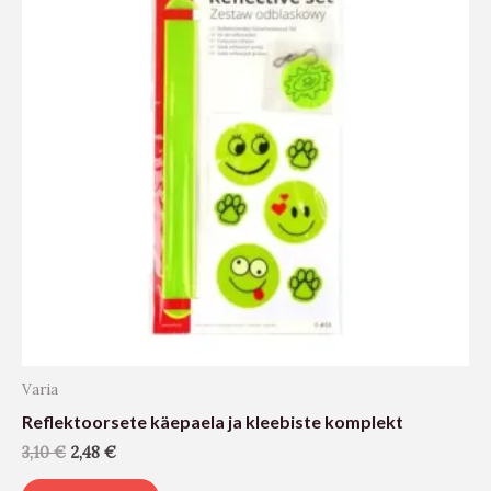
Varia
Reflektoorsete käepaela ja kleebiste komplekt
3,10
€
2,48
€