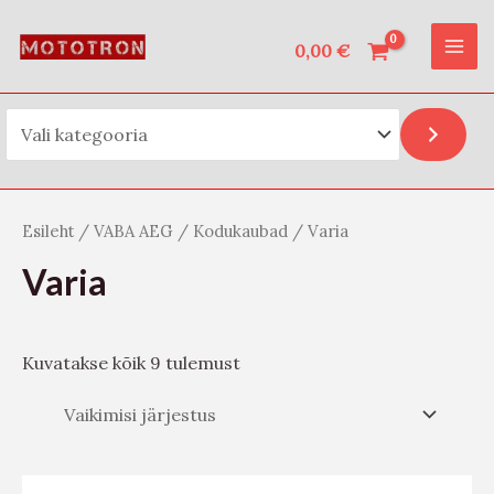
Vali kategooria
Skip
O
MAI
to
0,00
€
t
ME
content
s
i
Esileht
/
VABA AEG
/
Kodukaubad
/ Varia
Varia
Kuvatakse kõik 9 tulemust