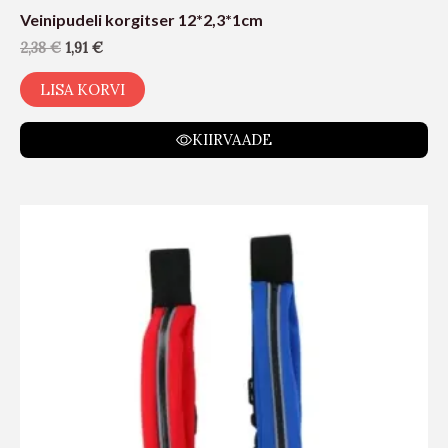
Veinipudeli korgitser 12*2,3*1cm
2,38
€
1,91
€
LISA KORVI
KIIRVAADE