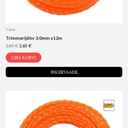
Varia
Trimmerijõhv 3.0mm x12m
3,00
€
2,40
€
LISA KORVI
KIIRVAADE