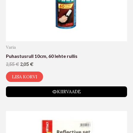
Varia
Puhastusrull 10cm, 60 lehte rullis
2,55
€
2,05
€
LISA KORVI
KIIRVAADE