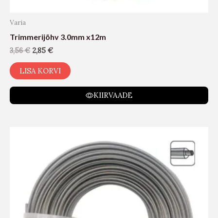
Varia
Trimmerijõhv 3.0mm x12m
3,56
€
2,85
€
LISA KORVI
KIIRVAADE