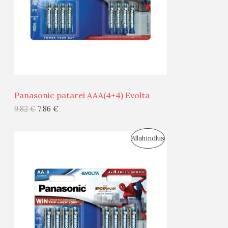
U
D
S
E
M
Ü
Ü
Panasonic patarei AAA(4+4) Evolta
G
9,82
€
7,86
€
I
S
Allahindlus
S
O
T
O
O
D
O
U
D