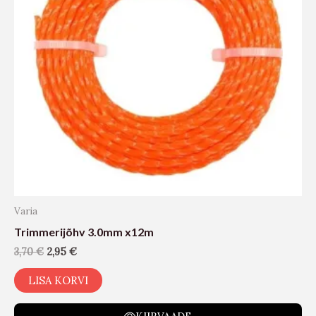
Varia
Trimmerijõhv 3.0mm x12m
3,70
€
2,95
€
LISA KORVI