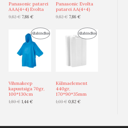
Panasonic patarei
Panasonic Evolta
S
S
AAA(4+4) Evolta
patarei AA(4+4)
O
O
9,82
€
7,86
€
9,82
€
7,86
€
M
M
O
O
Ü
Ü
D
D
S
S
Allahindlus
Allahindlus
Ü
Ü
E
E
O
O
G
G
O
O
I
I
D
D
S
S
U
U
Vihmakeep
Külmaelement
T
T
S
S
kapuutsiga 70gr,
440gr,
100*130cm
170*90*35mm
O
O
M
M
1,80
€
1,44
€
1,03
€
0,82
€
O
O
Ü
Ü
D
D
Ü
Ü
E
E