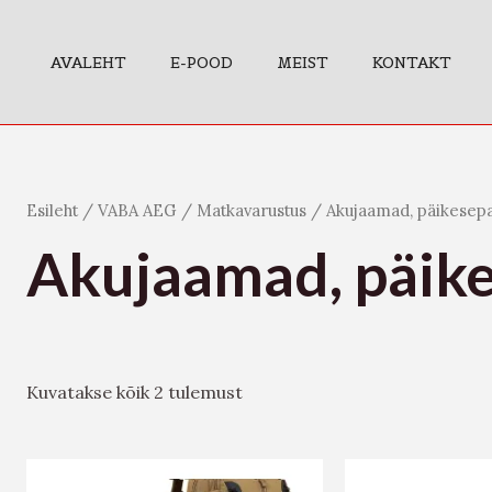
AVALEHT
E-POOD
MEIST
KONTAKT
Esileht
/
VABA AEG
/
Matkavarustus
/ Akujaamad, päikesep
Akujaamad, päik
Kuvatakse kõik 2 tulemust