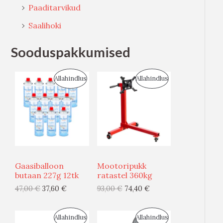
Paaditarvikud
Saalihoki
Sooduspakkumised
S
S
Allahindlus
Allahindlus
O
O
O
O
D
D
U
U
Gaasiballoon
Mootoripukk
S
S
butaan 227g 12tk
ratastel 360kg
47,00
€
37,60
€
93,00
€
74,40
€
M
M
Ü
Ü
S
S
Allahindlus
Allahindlus