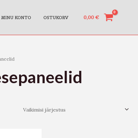
0,00
€
MINU KONTO
OSTUKORV
aneelid
esepaneelid