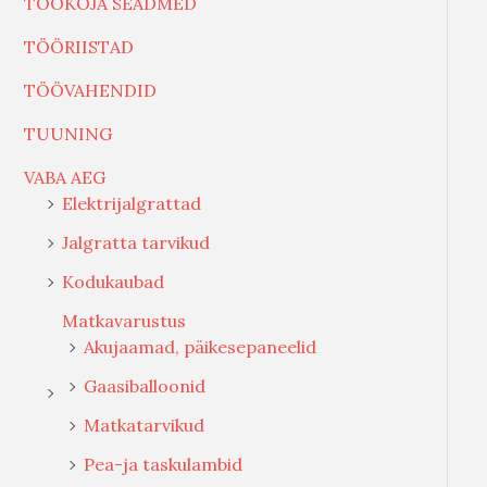
TÖÖKOJA SEADMED
TÖÖRIISTAD
TÖÖVAHENDID
TUUNING
VABA AEG
Elektrijalgrattad
Jalgratta tarvikud
Kodukaubad
Matkavarustus
Akujaamad, päikesepaneelid
Gaasiballoonid
Matkatarvikud
Pea-ja taskulambid