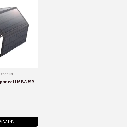
aneelid
epaneel USB/USB-
RVAADE