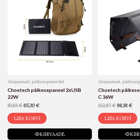
Akujaamad, päikesepaneelid
Akujaamad, päikesep
Choetech päikesepaneel 2xUSB
Choetech päikes
22W
C 36W
81,63
€
65,30
€
122,97
€
98,38
€
LISA KORVI
LISA KORVI
KIIRVAADE
KII