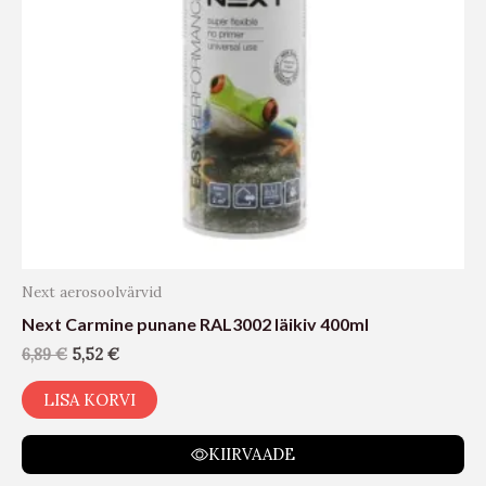
Next aerosoolvärvid
Next Carmine punane RAL3002 läikiv 400ml
6,89
€
5,52
€
LISA KORVI
KIIRVAADE