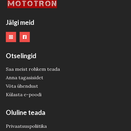
O
O
Jälgi meid
D
E
Otselingid
Saa meist rohkem teada
Anna tagasisidet
Võta ühendust
Külasta e-poodi
Oluline teada
Privaatsuspoliitika