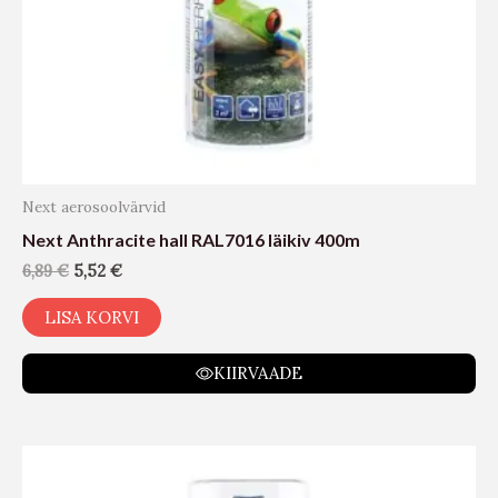
Next aerosoolvärvid
Next Anthracite hall RAL7016 läikiv 400m
6,89
€
5,52
€
LISA KORVI
KIIRVAADE