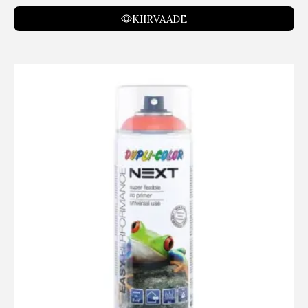
KIIRVAADE