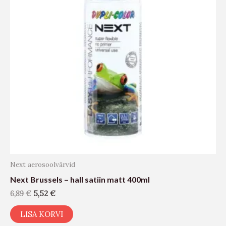
Next aerosoolvärvid
Next Brussels – hall satiin matt 400ml
6,89
€
5,52
€
LISA KORVI