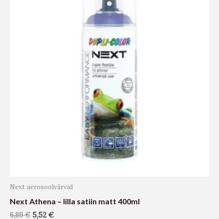
Next aerosoolvärvid
Next Athena – lilla satiin matt 400ml
6,89
€
5,52
€