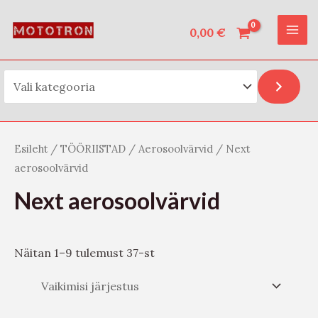
Vali kategooria
Skip
O
MAI
to
0,00
€
t
ME
content
s
i
Esileht
/
TÖÖRIISTAD
/
Aerosoolvärvid
/ Next
aerosoolvärvid
Next aerosoolvärvid
Näitan 1–9 tulemust 37-st