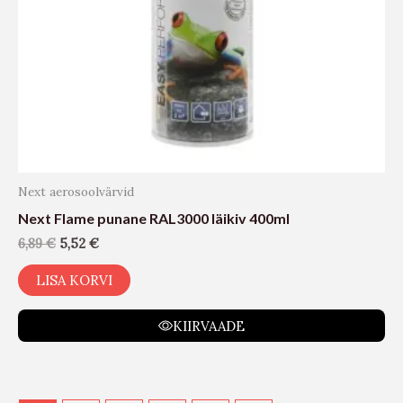
Next aerosoolvärvid
Next Flame punane RAL3000 läikiv 400ml
6,89
€
5,52
€
LISA KORVI
KIIRVAADE