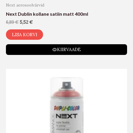
Next aerosoolvärvid
Next Dublin kollane satiin matt 400ml
6,89
€
5,52
€
LISA KORVI
KIIRVAADE