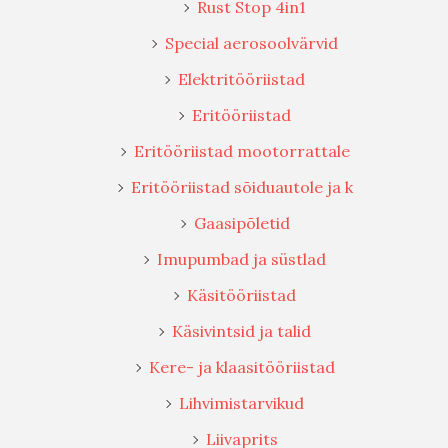
Rust Stop 4in1
Special aerosoolvärvid
Elektritööriistad
Eritööriistad
Eritööriistad mootorrattale
Eritööriistad sõiduautole ja k
Gaasipõletid
Imupumbad ja süstlad
Käsitööriistad
Käsivintsid ja talid
Kere- ja klaasitööriistad
Lihvimistarvikud
Liivaprits