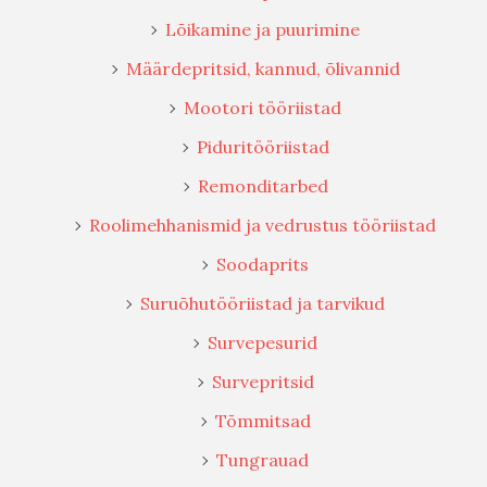
Lõikamine ja puurimine
Määrdepritsid, kannud, õlivannid
Mootori tööriistad
Piduritööriistad
Remonditarbed
Roolimehhanismid ja vedrustus tööriistad
Soodaprits
Suruõhutööriistad ja tarvikud
Survepesurid
Survepritsid
Tõmmitsad
Tungrauad