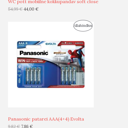
WC pott mobiilne kokkupandav soft close
G
54,99
€
44,00
€
I
S
Allahindlus
S
O
T
O
O
D
O
U
D
S
E
M
Ü
Ü
Panasonic patarei AAA(4+4) Evolta
G
9,82
€
7,86
€