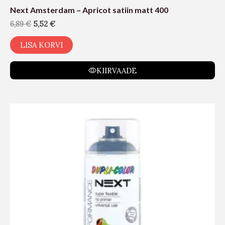
Next Amsterdam – Apricot satiin matt 400
6,89
€
5,52
€
LISA KORVI
KIIRVAADE