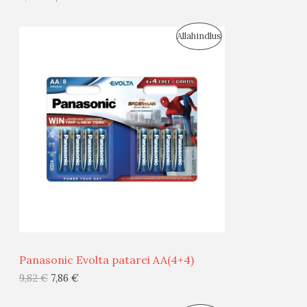
I
S
Allahindlus
S
O
T
O
O
D
O
U
D
S
E
M
Ü
Ü
Panasonic Evolta patarei AA(4+4)
G
9,82
€
7,86
€
I