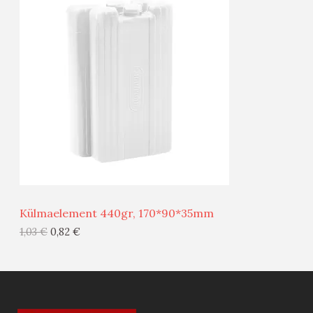
O
T
O
O
D
O
U
D
S
E
M
Ü
Ü
Külmaelement 440gr, 170*90*35mm
G
1,03
€
0,82
€
I
S
T