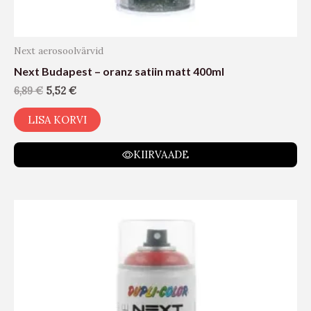
Next aerosoolvärvid
Next Budapest – oranz satiin matt 400ml
6,89
€
5,52
€
LISA KORVI
KIIRVAADE