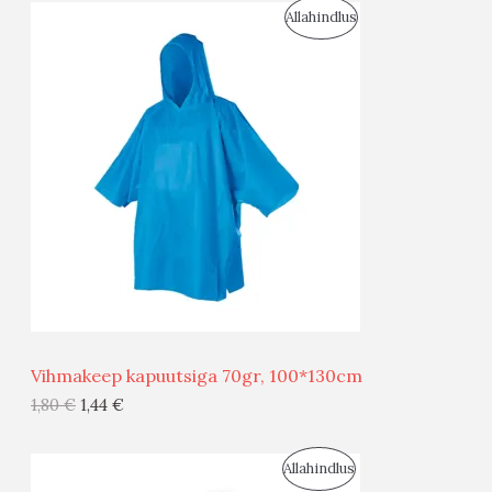
S
Allahindlus
S
O
T
O
O
D
O
U
D
S
E
M
Ü
Ü
Vihmakeep kapuutsiga 70gr, 100*130cm
G
1,80
€
1,44
€
I
S
Allahindlus
S