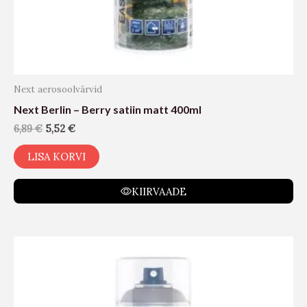
Next aerosoolvärvid
Next Berlin – Berry satiin matt 400ml
6,89
€
5,52
€
LISA KORVI
KIIRVAADE