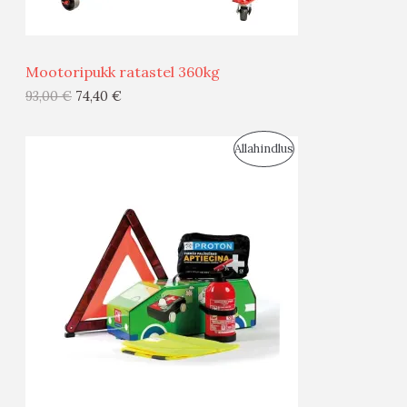
Ü
Ü
Mootoripukk ratastel 360kg
G
93,00
€
74,40
€
I
S
Allahindlus
S
O
T
O
O
D
O
U
D
S
E
M
Ü