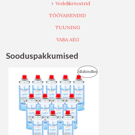
Vedeliketestrid
TÖÖVAHENDID
TUUNING
VABA AEG
Sooduspakkumised
S
Allahindlus
O
O
D
U
S