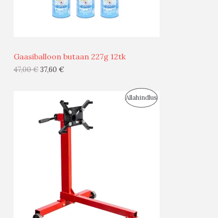
M
Ü
Ü
Gaasiballoon butaan 227g 12tk
G
47,00
€
37,60
€
I
S
Allahindlus
S
O
T
O
O
D
O
U
D
S
E
M