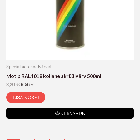
Special aerosoolvärvid
Motip RAL1018 kollane akrüülvärv 500ml
8,20
€
6,56
€
LISA KORVI
KIIRVAADE