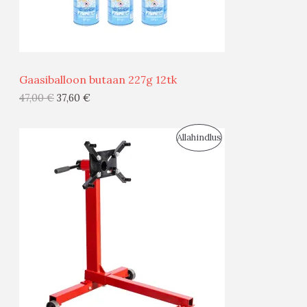
M
Ü
Ü
Gaasiballoon butaan 227g 12tk
G
47,00
€
37,60
€
I
S
Allahindlus
S
O
T
O
O
D
O
U
D
S
E
M