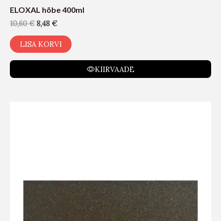
ELOXAL hõbe 400ml
10,60
€
8,48
€
LISA KORVI
KIIRVAADE