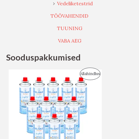
Vedeliketestrid
TÖÖVAHENDID
TUUNING
VABA AEG
Sooduspakkumised
S
Allahindlus
O
O
D
U
S