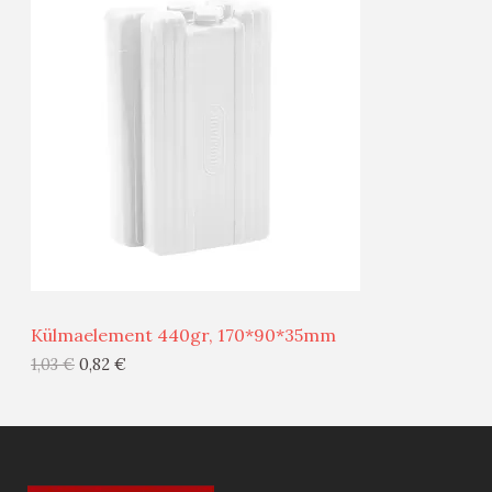
O
T
O
O
D
O
U
D
S
E
M
Ü
Ü
Külmaelement 440gr, 170*90*35mm
G
1,03
€
0,82
€
I
S
T