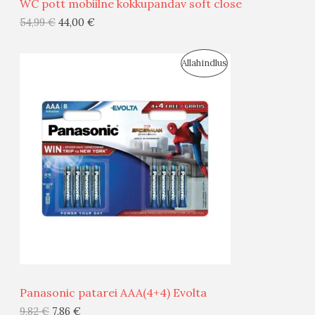
WC pott mobiilne kokkupandav soft close
G
54,99
€
44,00
€
I
S
Allahindlus
S
O
T
O
O
D
O
U
D
S
E
M
Ü
Ü
Panasonic patarei AAA(4+4) Evolta
G
9,82
€
7,86
€