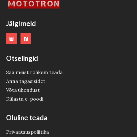
O
O
Jälgi meid
D
E
Otselingid
Saa meist rohkem teada
Anna tagasisidet
Võta ühendust
Külasta e-poodi
Oluline teada
Privaatsuspoliitika