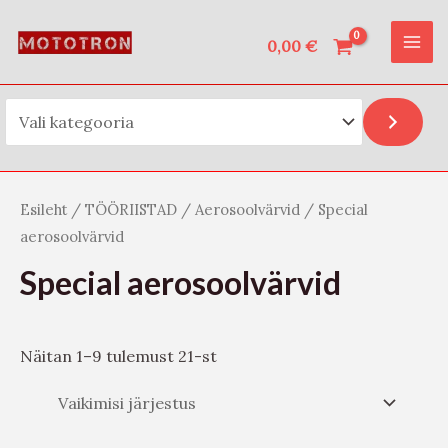
Vali kategooria
Skip
O
MAI
to
0,00
€
t
ME
content
s
i
Esileht
/
TÖÖRIISTAD
/
Aerosoolvärvid
/ Special
aerosoolvärvid
Special aerosoolvärvid
Näitan 1–9 tulemust 21-st