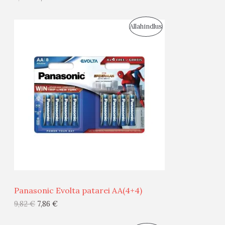
I
S
Allahindlus
S
O
T
O
O
D
O
U
D
S
E
M
Ü
Ü
Panasonic Evolta patarei AA(4+4)
G
9,82
€
7,86
€
I