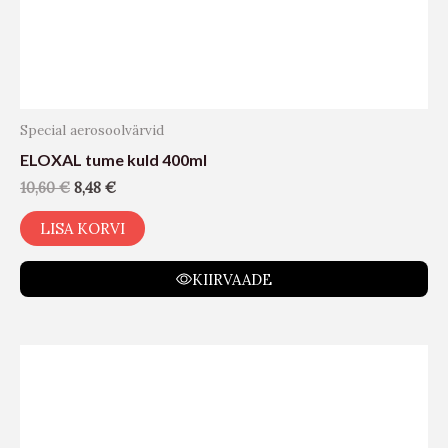
Special aerosoolvärvid
ELOXAL tume kuld 400ml
10,60
€
8,48
€
LISA KORVI
KIIRVAADE