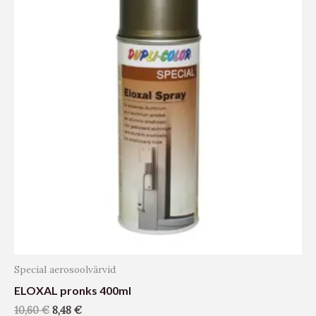
Special aerosoolvärvid
ELOXAL pronks 400ml
10,60
€
8,48
€