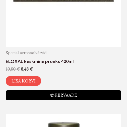
Special aerosoolvärvid
ELOXAL keskmine pronks 400ml
10,60
€
8,48
€
LISA KORVI
KIIRVAADE