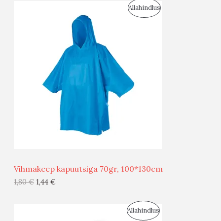
S
Allahindlus
S
O
T
O
O
D
O
U
D
S
E
M
Ü
Ü
Vihmakeep kapuutsiga 70gr, 100*130cm
G
1,80
€
1,44
€
I
S
Allahindlus
S