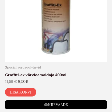
Special aerosoolvärvid
Graffiti-ex värvieemaldaja 400ml
11,59
€
9,28
€
LISA KORVI
KIIRVAADE