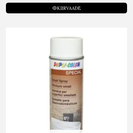
KIIRVAADE