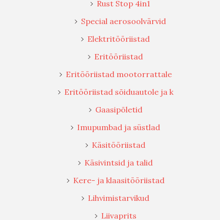
Rust Stop 4in1
Special aerosoolvärvid
Elektritööriistad
Eritööriistad
Eritööriistad mootorrattale
Eritööriistad sõiduautole ja k
Gaasipõletid
Imupumbad ja süstlad
Käsitööriistad
Käsivintsid ja talid
Kere- ja klaasitööriistad
Lihvimistarvikud
Liivaprits