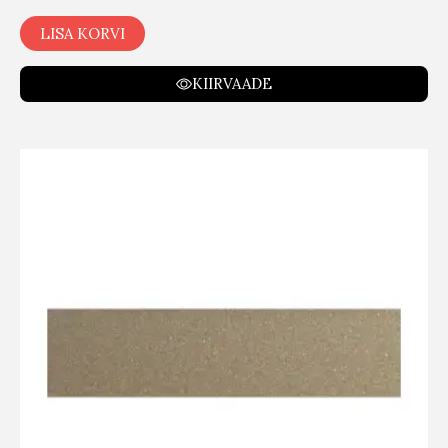
LISA KORVI
KIIRVAADE