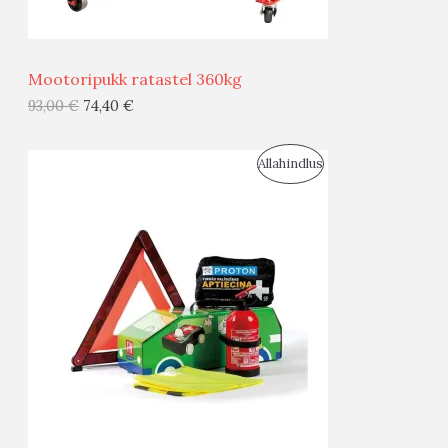
Ü
Ü
Mootoripukk ratastel 360kg
G
93,00
€
74,40
€
I
S
Allahindlus
S
O
T
O
O
D
O
U
D
S
E
M
Ü