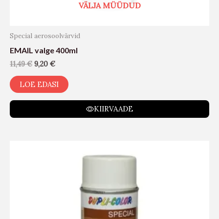
VÄLJA MÜÜDUD
Special aerosoolvärvid
EMAIL valge 400ml
11,49
€
9,20
€
LOE EDASI
KIIRVAADE