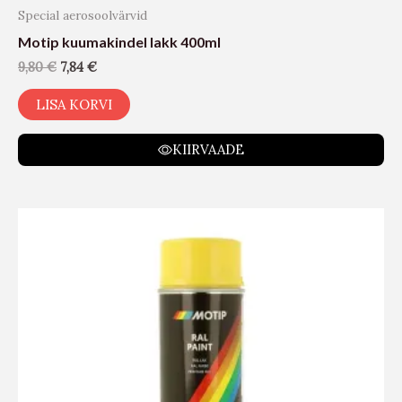
Special aerosoolvärvid
Motip kuumakindel lakk 400ml
9,80
€
7,84
€
LISA KORVI
KIIRVAADE