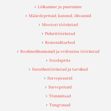
Lõikamine ja puurimine
Määrdepritsid, kannud, õlivannid
Mootori tööriistad
Piduritööriistad
Remonditarbed
Roolimehhanismid ja vedrustus tööriistad
Soodaprits
Suruõhutööriistad ja tarvikud
Survepesurid
Survepritsid
Tõmmitsad
Tungrauad