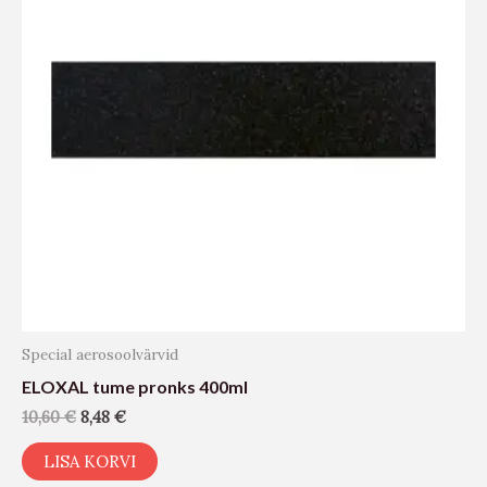
Special aerosoolvärvid
ELOXAL tume pronks 400ml
10,60
€
8,48
€
LISA KORVI