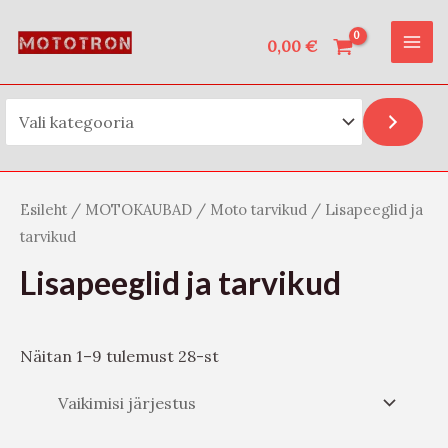
Vali kategooria
Skip
O
MAI
to
0,00
€
t
ME
content
s
i
Esileht
/
MOTOKAUBAD
/
Moto tarvikud
/ Lisapeeglid ja
tarvikud
Lisapeeglid ja tarvikud
Näitan 1–9 tulemust 28-st