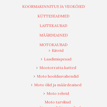
KOORMAKINNITUS JA VEOKÖIED
KÜTTESEADMED
LASTEKAUBAD
MÄÄRDEAINED
MOTOKAUBAD
Kiivrid
Laadimispesad
Mootorratta katted
Moto hooldusvahendid
Moto õlid ja määrdeained
Moto rehvid
Moto tarvikud