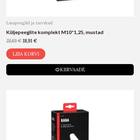
Lisapeeglid ja tarvikud
Küljepeeglite komplekt M10*1,25, mustad
23,63
€
18,91
€
LISA KORVI
KIIRVAADE