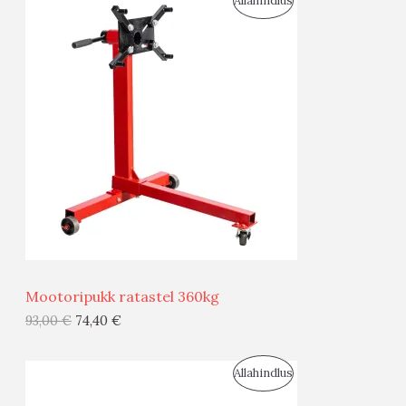
Allahindlus
S
O
T
O
O
D
O
U
D
S
E
M
Ü
Ü
Mootoripukk ratastel 360kg
G
93,00
€
74,40
€
I
S
Allahindlus
S