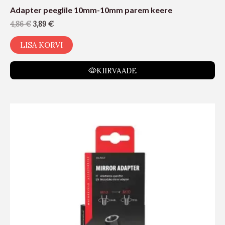
Adapter peeglile 10mm-10mm parem keere
4,86
€
3,89
€
LISA KORVI
KIIRVAADE