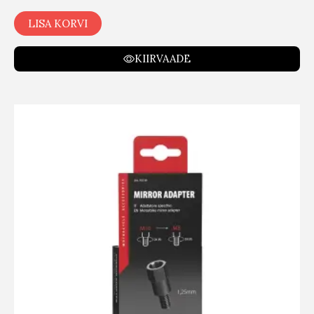
LISA KORVI
KIIRVAADE