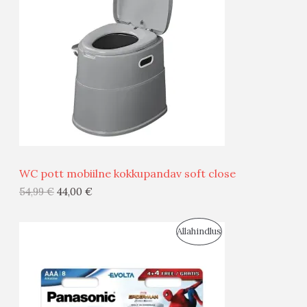
O
O
D
O
U
D
S
E
M
Ü
Ü
WC pott mobiilne kokkupandav soft close
G
54,99
€
44,00
€
I
S
Allahindlus
S
O
T
O
O