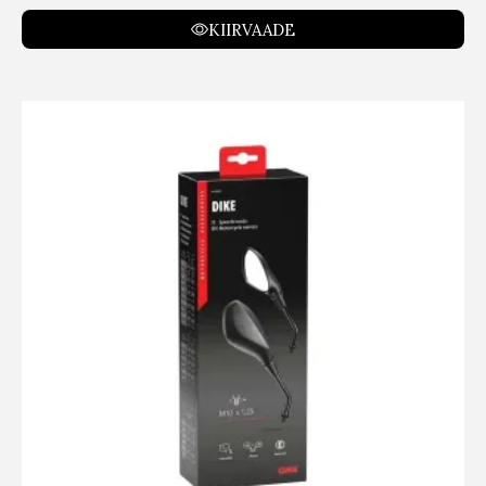
KIIRVAADE