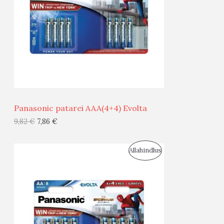
D
O
U
D
S
E
M
Ü
Ü
Panasonic patarei AAA(4+4) Evolta
G
9,82
€
7,86
€
I
S
Allahindlus
S
O
T
O
O
D
O