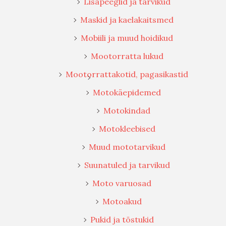
Lisapeeglid ja tarvikud
Maskid ja kaelakaitsmed
Mobiili ja muud hoidikud
Mootorratta lukud
Mootorrattakotid, pagasikastid
Motokäepidemed
Motokindad
Motokleebised
Muud mototarvikud
Suunatuled ja tarvikud
Moto varuosad
Motoakud
Pukid ja tõstukid