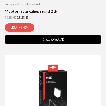
Lisapeeglid ja tarvikud
Mootorratta küljepeeglid 2 tk
32,91
€
26,33
€
LISA KORVI
KIIRVAADE