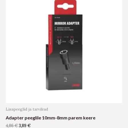
Lisapeeglid ja tarvikud
Adapter peeglile 10mm-8mm parem keere
4,86
€
3,89
€