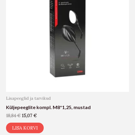
Lisapeeglid ja tarvikud
Küljepeeglite kompl. M8*1,25, mustad
18,84
€
15,07
€
LISA KORVI