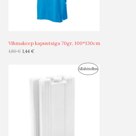
S
E
M
Ü
Ü
Vihmakeep kapuutsiga 70gr, 100*130cm
G
1,80
€
1,44
€
I
S
Allahindlus
S
O
T
O
O
D
O
U
D
S
E