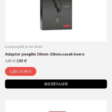
Lisapeeglid ja tarvikud
Adapter peeglile 10mm-10mm,vasak keere
4,86
€
3,89
€
LISA KORVI
KIIRVAADE