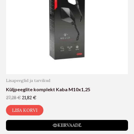
Lisapeeglid ja tarvikud
Küljpeeglite komplekt Kaba M10x1,25
27,28
€
21,82
€
LISA KORVI
KIIRVAADE