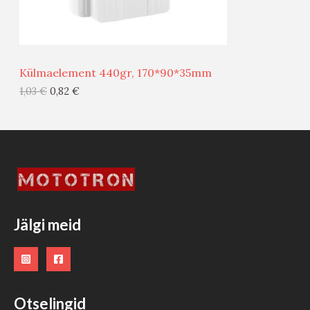
M
Ü
Ü
Külmaelement 440gr, 170*90*35mm
G
1,03
€
0,82
€
I
S
T
O
O
Jälgi meid
D
E
Otselingid