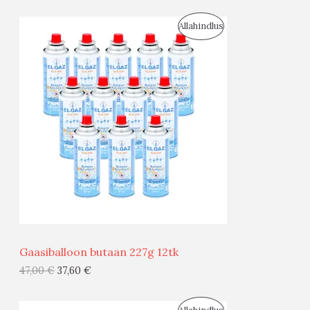
S
Allahindlus
O
O
D
U
S
M
Ü
Ü
Gaasiballoon butaan 227g 12tk
G
47,00
€
37,60
€
I
S