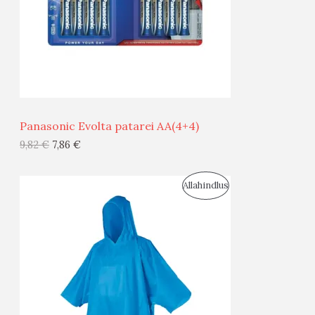
U
D
S
E
M
Ü
Ü
Panasonic Evolta patarei AA(4+4)
G
9,82
€
7,86
€
I
S
Allahindlus
S
O
T
O
O
D
O
U
D