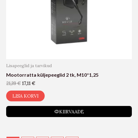
Lisapeeglid ja tarvikud
Mootorratta küljepeeglid 2 tk, M10*1,25
21,39
€
17,11
€
LISA KORVI
KIIRVAADE