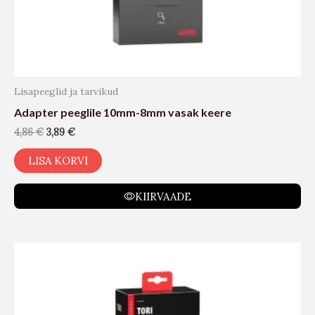
Lisapeeglid ja tarvikud
Adapter peeglile 10mm-8mm vasak keere
4,86
€
3,89
€
LISA KORVI
KIIRVAADE