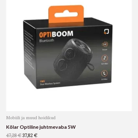
Mobiili ja muud hoidikud
Kõlar Optiline juhtmevaba 5W
47,28
€
37,82
€