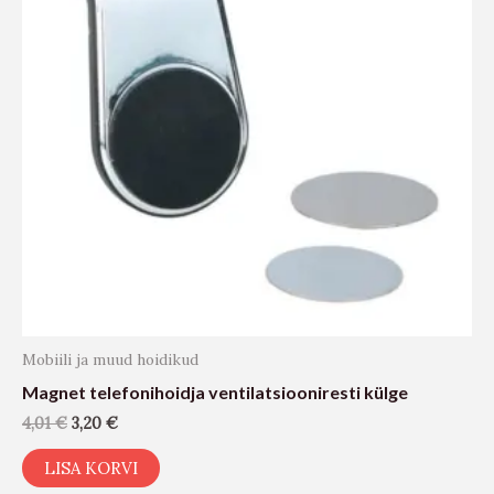
Mobiili ja muud hoidikud
Magnet telefonihoidja ventilatsiooniresti külge
4,01
€
3,20
€
LISA KORVI