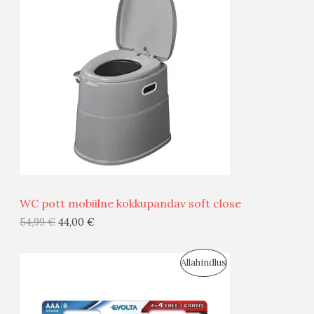
O
T
O
O
D
O
U
D
S
E
M
Ü
Ü
WC pott mobiilne kokkupandav soft close
G
54,99
€
44,00
€
I
S
Allahindlus
S
O
T