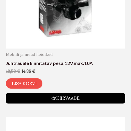
Mobiili ja muud hoidikud
Juhtrauale kinnitatav pesa,12V,max.10A
18,58
€
14,86
€
LISA KORVI
KIIRVAADE