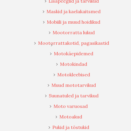
Lisapeeglid ja tarvikud
Maskid ja kaelakaitsmed
Mobiili ja muud hoidikud
Mootorratta lukud
Mootorrattakotid, pagasikastid
Motokäepidemed
Motokindad
Motokleebised
Muud mototarvikud
Suunatuled ja tarvikud
Moto varuosad
Motoakud
Pukid ja tõstukid