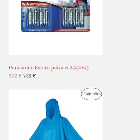
D
O
U
D
S
E
M
Ü
Ü
Panasonic Evolta patarei AA(4+4)
G
9,82
€
7,86
€
I
S
Allahindlus
S
O
T
O
O
D
O