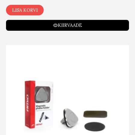
LISA KORVI
KIIRVAADE