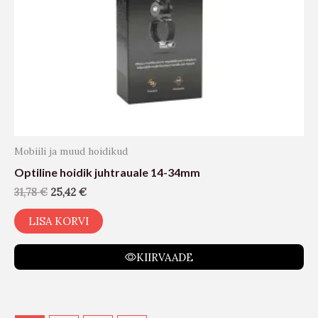
Mobiili ja muud hoidikud
Optiline hoidik juhtrauale 14-34mm
31,78
€
25,42
€
LISA KORVI
KIIRVAADE