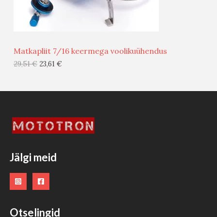
M
Ü
Ü
Matkapliit 7/16 keermega voolikuühendus
G
29,51
€
23,61
€
I
S
T
O
O
Jälgi meid
D
E
Otselingid