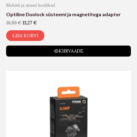
Mobiili ja muud hoidikud
Optiline Duolock süsteemi ja magnetitega adapter
16,59
€
13,27
€
LISA KORVI
KIIRVAADE