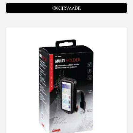
KIIRVAADE