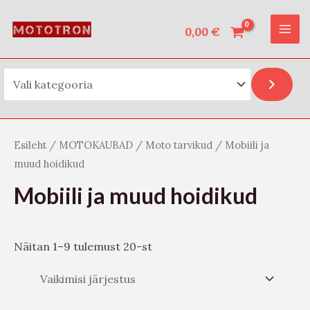
Vali kategooria
Skip
O
MAI
to
0,00
€
t
ME
content
s
i
Esileht
/
MOTOKAUBAD
/
Moto tarvikud
/ Mobiili ja
muud hoidikud
Mobiili ja muud hoidikud
Näitan 1–9 tulemust 20-st