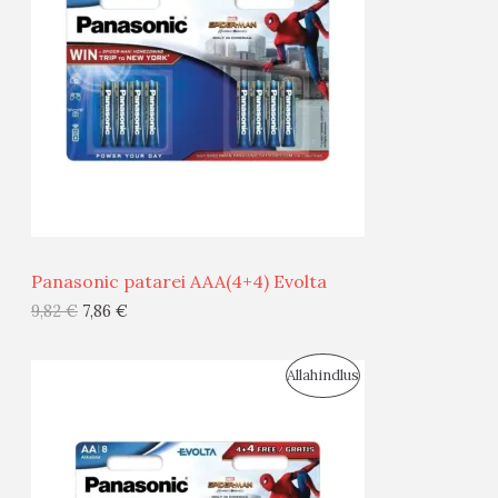
O
O
D
O
U
D
S
E
M
Ü
Ü
Panasonic patarei AAA(4+4) Evolta
G
9,82
€
7,86
€
I
S
Allahindlus
S
O
T
O
O