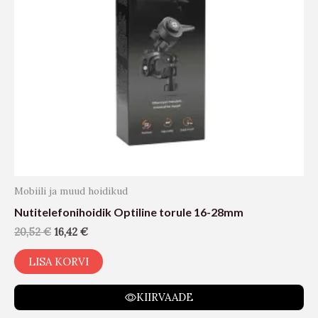
Mobiili ja muud hoidikud
Nutitelefonihoidik Optiline torule 16-28mm
20,52
€
16,42
€
LISA KORVI
KIIRVAADE