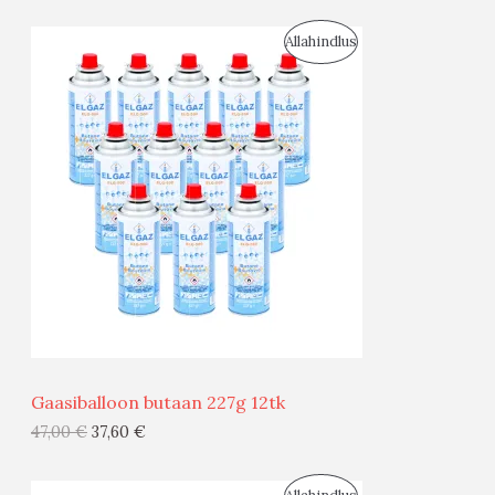
S
Allahindlus
O
O
D
U
S
M
Ü
Ü
Gaasiballoon butaan 227g 12tk
G
47,00
€
37,60
€
I
S