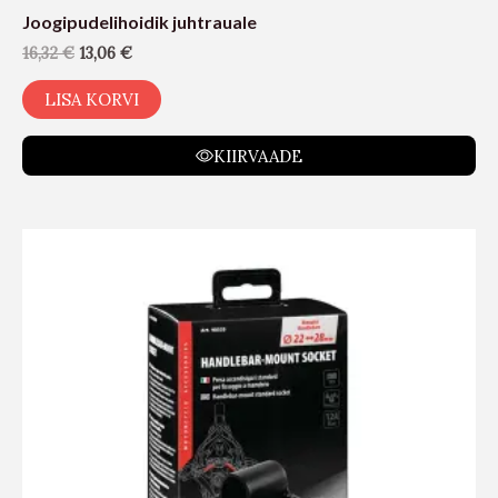
Joogipudelihoidik juhtrauale
16,32
€
13,06
€
LISA KORVI
KIIRVAADE