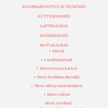
KOORMAKINNITUS JA VEOKÖIED
KÜTTESEADMED
LASTEKAUBAD
MÄÄRDEAINED
MOTOKAUBAD
Kiivrid
Laadimispesad
Mootorratta katted
Moto hooldusvahendid
Moto õlid ja määrdeained
Moto rehvid
Moto tarvikud