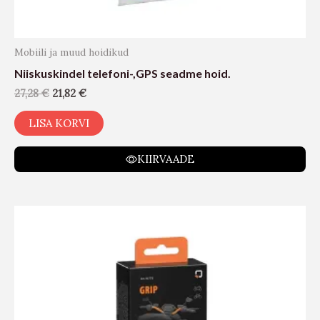
Mobiili ja muud hoidikud
Niiskuskindel telefoni-,GPS seadme hoid.
27,28
€
21,82
€
LISA KORVI
KIIRVAADE