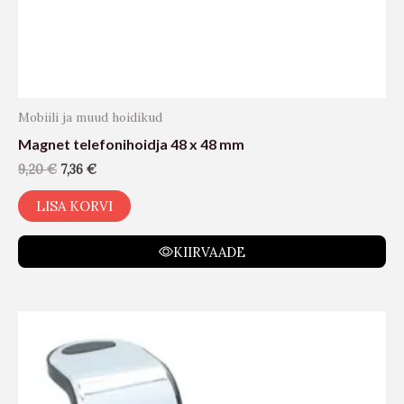
Mobiili ja muud hoidikud
Magnet telefonihoidja 48 x 48 mm
9,20
€
7,36
€
LISA KORVI
KIIRVAADE