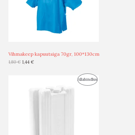
U
D
S
E
M
Ü
Ü
Vihmakeep kapuutsiga 70gr, 100*130cm
G
1,80
€
1,44
€
I
S
Allahindlus
S
O
T
O
O
D
O
U
D